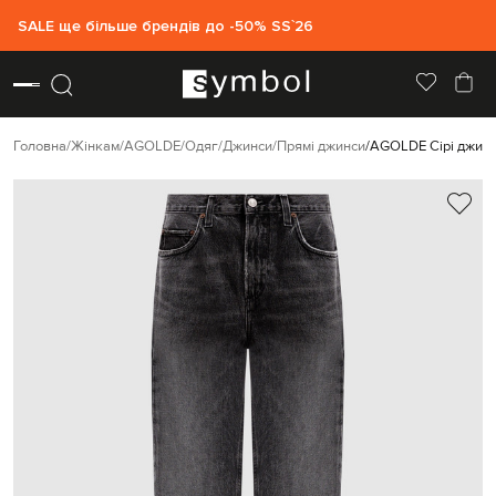
SALE ще більше брендів до -50% SS`26
Головна
Жінкам
AGOLDE
Одяг
Джинси
Прямі джинси
AGOLDE Сірі джинси