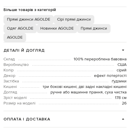
Більше товарів з категорій
Прямі джинси AGOLDE
Сірі прямі джинси
Одяг AGOLDE
Новинки AGOLDE
Прямі джинси
AGOLDE
ДЕТАЛІ Й ДОГЛЯД
Склад
100% перероблена бавовна
Виробництво
США
Колір
сірий
Декор
ефект потертості
Застібка
ґудзики
Кишені
три бокові кишені, дві задні накладні кишені
Догляд
ручне або машинне прання, суха чистка
Зріст моделі
178 см
Розмір на моделі
26
ОПЛАТА І ДОСТАВКА