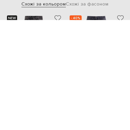
Схожі за кольором
Схожі за фасоном
NEW
- 40%
DONDUP
PALM ANGELS
31 486
17 786 грн
18 872 грн
XS
S
M
S
M