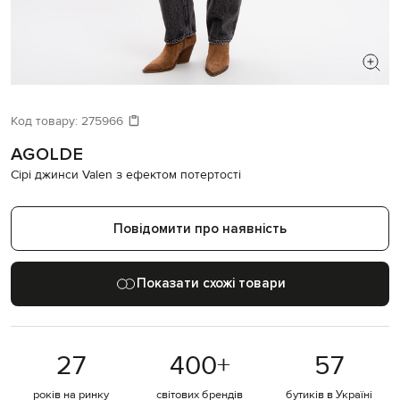
ШУКАЄТЕ НОВИЙ ОБРАЗ?
Давайте підберемо щось ще
Код товару:
275966
AGOLDE
Схожі товари
Сірі джинси Valen з ефектом потертості
Повідомити про наявність
Показати схожі товари
27
400
+
57
років на ринку
світових брендів
бутиків в Україні