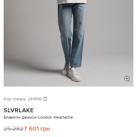
ШУКАЄТЕ НОВИЙ ОБРАЗ?
Давайте підберемо щось ще
Код товару:
241898
SLVRLAKE
Схожі товари
Блакитні джинси London Heartache
25 282
7 601 грн