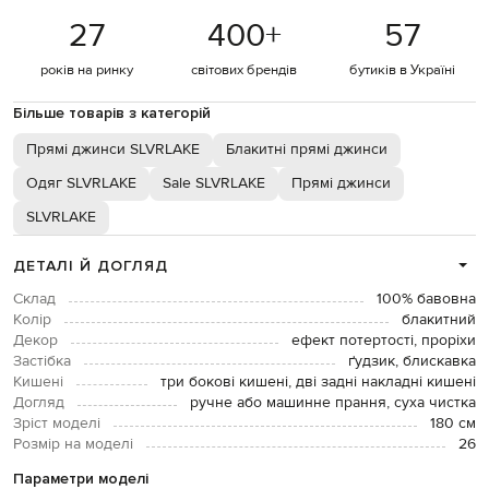
27
400
+
57
років на ринку
світових брендів
бутиків в Україні
Більше товарів з категорій
Прямі джинси SLVRLAKE
Блакитні прямі джинси
Одяг SLVRLAKE
Sale SLVRLAKE
Прямі джинси
SLVRLAKE
ДЕТАЛІ Й ДОГЛЯД
Склад
100% бавовна
Колір
блакитний
Декор
ефект потертості, проріхи
Застібка
ґудзик, блискавка
Кишені
три бокові кишені, дві задні накладні кишені
Догляд
ручне або машинне прання, суха чистка
Зріст моделі
180 см
Розмір на моделі
26
Параметри моделі