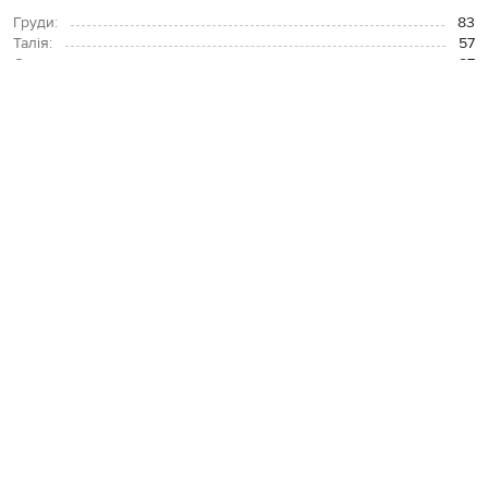
Груди:
83
Талія:
57
Стегна:
87
ОПЛАТА І ДОСТАВКА
ПОВЕРНЕННЯ І ОБМІН
ЗВʼЯЗАТИСЯ З НАМИ
Telegram
+38 044 365 94 94
Графік роботи колцентру:
Пн-Пт з 9 до 21, Сб з 10 до 19, Нд з 10
до 18
Код товару:
241898