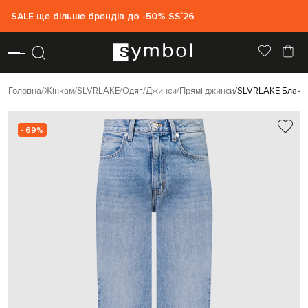
SALE ще більше брендів до -50% SS`26
Головна
Жінкам
SLVRLAKE
Одяг
Джинси
Прямі джинси
SLVRLAKE Блакит
- 69%