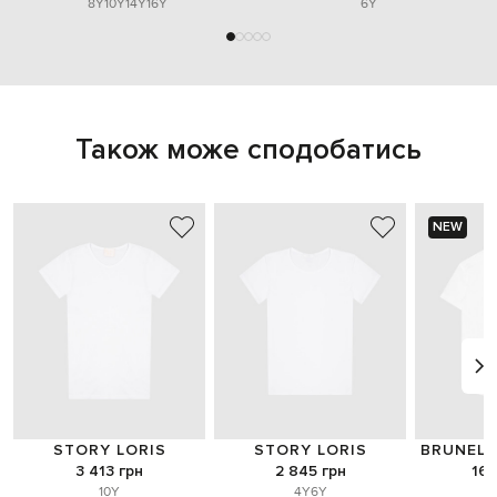
8Y
10Y
14Y
16Y
6Y
Також може сподобатись
NEW
STORY LORIS
STORY LORIS
BRUNELL
3 413 грн
2 845 грн
16 
10Y
4Y
6Y