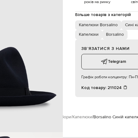
спеціалізована чистка
років на ринку
сві
Більше товарів з категорій
Капелюхи Borsalino
Сині 
Капелюхи
Borsalino
ЗВʼЯЗАТИСЯ З НАМИ
Telegram
Графік роботи колцентру:
Пн-Пт
Код товару:
211024
м
Borsalino
Аксесуари
Головні убори
Капелюхи
Borsalino Синій капел