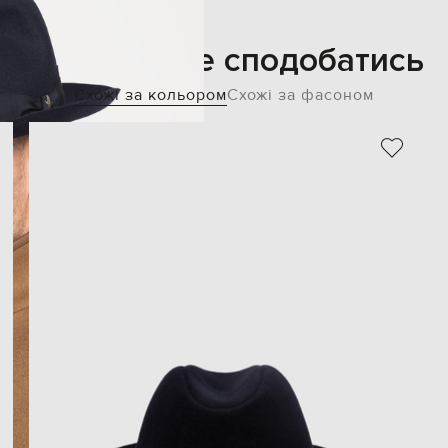
Також може сподобатись
Схожі за кольором
Схожі за фасоном