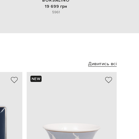
BORSALINO
19 699 грн
59
61
Дивитись всі
NEW