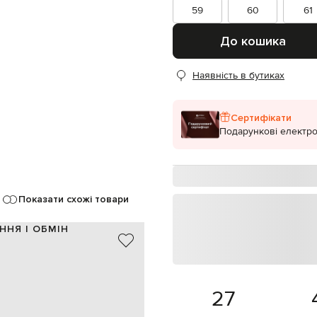
59
60
61
До кошика
Наявність в бутиках
Сертифікати
Подарункові електро
Показати схожі товари
ННЯ І ОБМІН
хутро кролика
Італія
синій
27
60
20 см