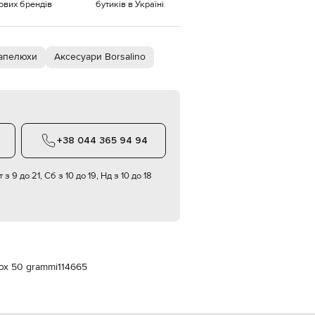
тових брендів
бутиків в Україні
Italy
€
EUR
Latvia
€
капелюхи
Аксесуари Borsalino
EUR
Lithuania
€
EUR
Luxembourg
€
+38 044 365 94 94
EUR
Netherlands
 з 9 до 21, Сб з 10 до 19, Нд з 10 до 18
€
PLN
Poland
zł
EUR
Portugal
€
юх 50 grammi
114665
EUR
Romania
€