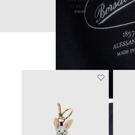
BORSALINO
22 852 грн
59
60
61