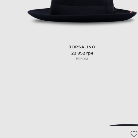
BORSALINO
22 852 грн
59
60
61