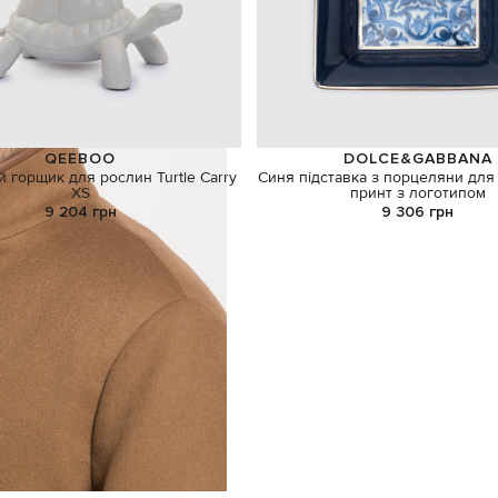
QEEBOO
DOLCE&GABBANA
 горщик для рослин Turtle Carry
Синя підставка з порцеляни для
XS
принт з логотипом
9 204 грн
9 306 грн