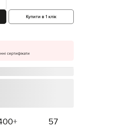
EUR
Denmark
€
Купити в 1 клік
EUR
Estonia
€
EUR
Finland
€
нні сертифікати
EUR
France
€
EUR
Germany
€
EUR
Greece
€
EUR
Hungary
€
400
+
57
EUR