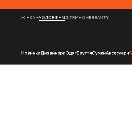
ЖІНКАМ
ЧОЛОВІКАМ
ДІТЯМ
HOME
BEAUTY
Головна
Чоловіка
Новинки
Дизайнери
Одяг
Взуття
Сумки
Аксесуари
S