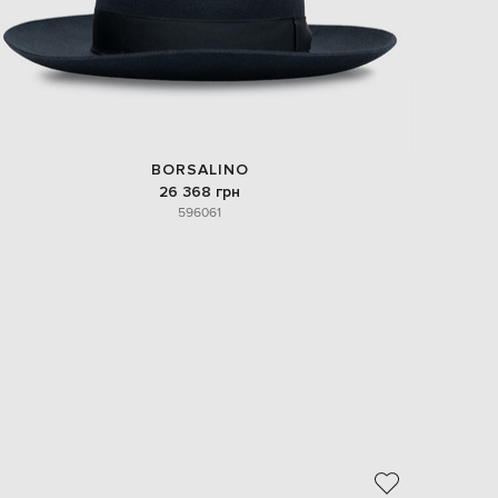
BORSALINO
26 368 грн
59
60
61