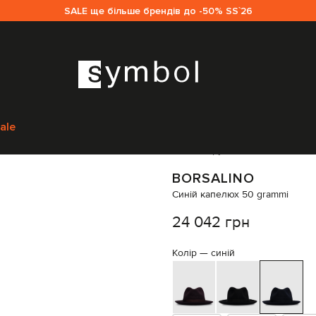
SALE ще більше брендів до -50% SS`26
м
Borsalino
Аксесуари
Головні убори
Капелюхи
Borsalino Синій капел
ale
Код товару:
211024
BORSALINO
Синій капелюх 50 grammi
24 042 грн
Колір —
синій