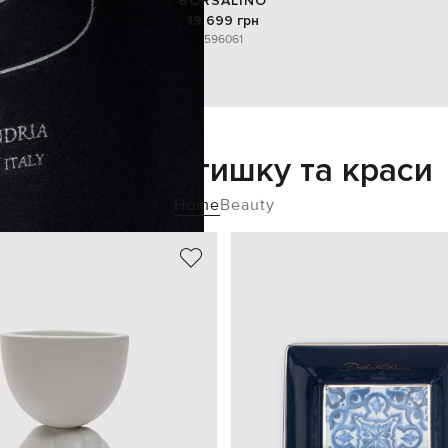
BORSALINO
19 699 грн
59
60
61
Додайте затишку та краси
Home
Beauty