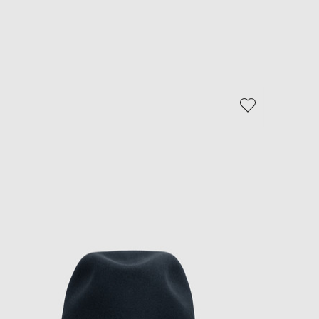
EUR
Slovakia
€
EUR
Slovenia
€
EUR
Spain
€
EUR
Sweden
€
UAH
Ukraine
₴
EUR
Other
€