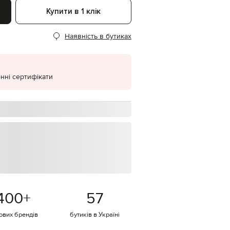
Купити в 1 клік
EUR
Denmark
€
Наявність в бутиках
EUR
Estonia
€
нні сертифікати
EUR
Finland
€
EUR
France
€
EUR
Germany
€
EUR
Greece
€
400
+
57
EUR
Hungary
€
тових брендів
бутиків в Україні
EUR