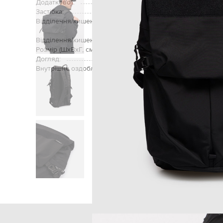
Додатково1:
фіксуючий ремінець для кріпле
Застібка:
Відділення/кишені (зовнішні):
чотири кишені на блиска
взуття
Відділення/кишені (внутрішні):
одне відділення, дві 
Розмір (ШхВхГ, см):
Догляд:
Внутрішнє оздоблення:
Головна
Чолові