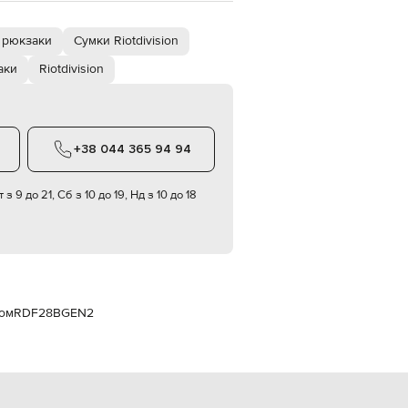
Italy
€
 рюкзаки
Сумки Riotdivision
EUR
Latvia
аки
Riotdivision
€
EUR
Lithuania
€
+38 044 365 94 94
EUR
Luxembourg
€
 з 9 до 21, Сб з 10 до 19, Нд з 10 до 18
EUR
Netherlands
€
PLN
Poland
zł
пом
RDF28BGEN2
EUR
Portugal
€
EUR
Romania
€