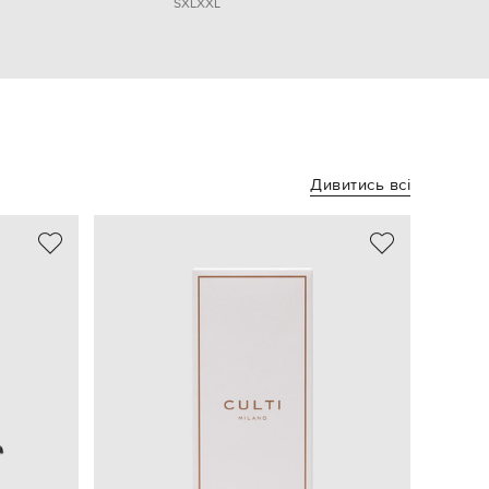
S
XL
XXL
Дивитись всі