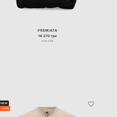
PREMIATA
14 270 грн
one size
NEW
NEW
- 30%
- 30%