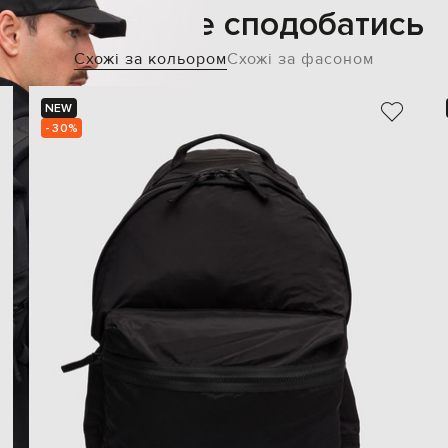
Також може сподобатись
Схожі за кольором
Схожі за фасоном
NEW
- 30%