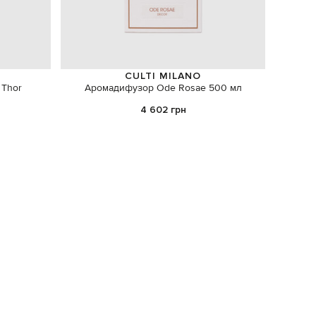
CULTI MILANO
TES
 Thor
Аромадифузор Ode Rosae 500 мл
4 602 грн