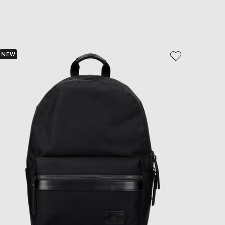
EUR
Slovakia
€
EUR
Slovenia
€
NEW
NEW
EUR
Spain
€
EUR
Sweden
€
UAH
Ukraine
₴
EUR
Other
€