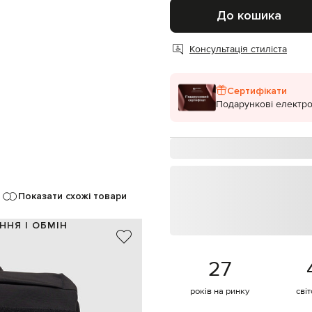
До кошика
Консультація стиліста
Сертифікати
Подарункові електро
Показати схожі товари
ННЯ І ОБМІН
100% нейлон
27
Україна
чорний
рендована нашивка-прапорець
років на ринку
сві
ишки 6 см, регульовані ремінці