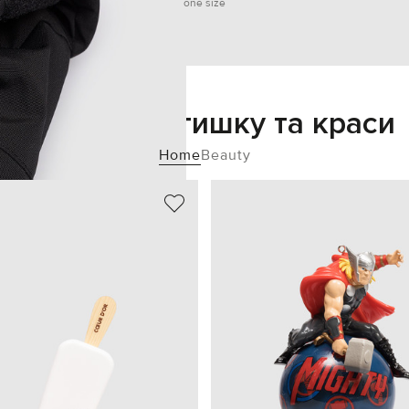
one size
Додайте затишку та краси
Home
Beauty