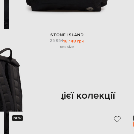
STONE ISLAND
25 954
18 148 грн
one size
Також з цієї колекції
NEW