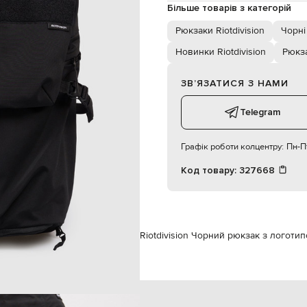
ння на фастексі, велкро панель
Більше товарів з категорій
блискавка, фастекси
вках, кишеня на блискавці для
Рюкзаки Riotdivision
Чорні
Новинки Riotdivision
Рюкз
кишені, відділення для ноутбука
31х50х14 см
ручне прання
ЗВʼЯЗАТИСЯ З НАМИ
100% нейлон
Telegram
Графік роботи колцентру:
Пн-Пт
Код товару:
327668
кам
Riotdivision
Сумки
Рюкзаки
Riotdivision Чорний рюкзак з логоти