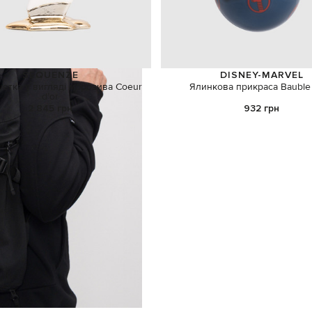
SEQUENZE
DISNEY-MARVEL
туетка у вигляді морозива Coeur
Ялинкова прикраса Bauble
d’or
2 845 грн
932 грн