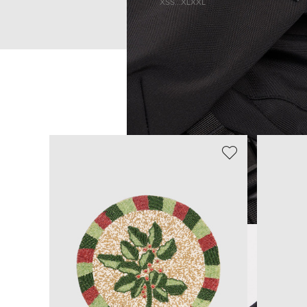
XS
S
...
XL
XXL