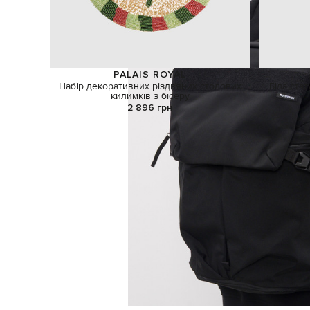
PALAIS ROYAL
Набір декоративних різдвяних столових
Біла ста
килимків з бісеру
2 896 грн