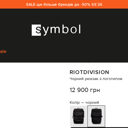
SALE ще більше брендів до -50% SS`26
кам
Riotdivision
Сумки
Рюкзаки
Riotdivision Чорний рюкзак з логоти
ale
Код товару:
327668
RIOTDIVISION
Чорний рюкзак з логотипом
12 900 грн
Колір —
чорний