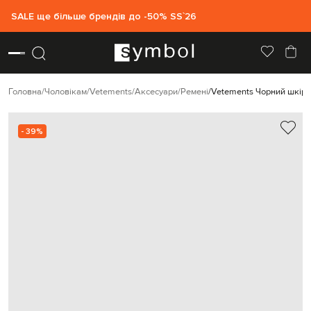
SALE ще більше брендів до -50% SS`26
Головна
Чоловікам
Vetements
Аксесуари
Ремені
Vetements Чорний шкіря
- 39%