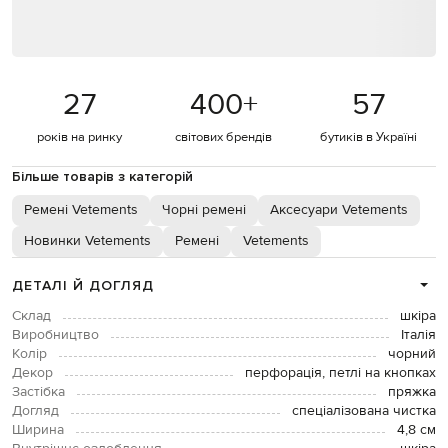
27
400
+
57
років на ринку
світових брендів
бутиків в Україні
Більше товарів з категорій
Ремені Vetements
Чорні ремені
Аксесуари Vetements
Новинки Vetements
Ремені
Vetements
ДЕТАЛІ Й ДОГЛЯД
Склад
шкіра
Виробництво
Італія
Колір
чорний
Декор
перфорація, петлі на кнопках
Застібка
пряжка
Догляд
спеціалізована чистка
Ширина
4,8 см