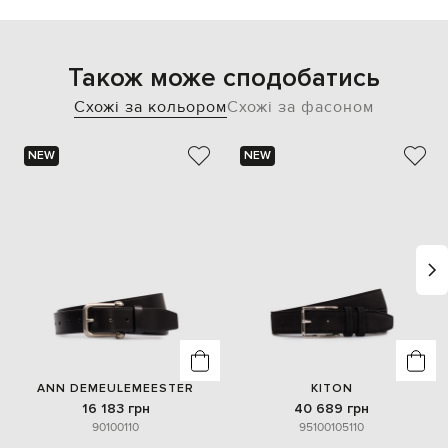
Також може сподобатись
Схожі за кольором
Схожі за фасоном
NEW
NEW
ANN DEMEULEMEESTER
KITON
16 183 грн
40 689 грн
90
100
110
95
100
105
110