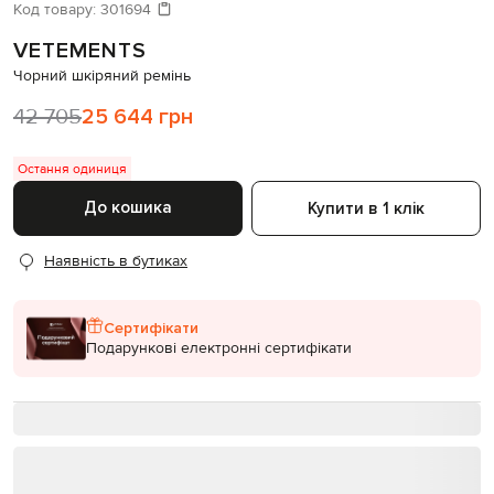
Давайте підберемо щось ще
Код товару:
301694
VETEMENTS
Схожі товари
Чорний шкіряний ремінь
42 705
25 644 грн
Остання одиниця
До кошика
Купити в 1 клік
Наявність в бутиках
Сертифікати
Подарункові електронні сертифікати