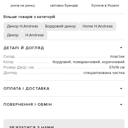
років на ринку
світових брендів
бутиків в Україні
Більше товарів з категорій
Декор H.Andreas
Бордовий декор
Home H.Andreas
Декор
H.Andreas
ДЕТАЛІ Й ДОГЛЯД
Склад
пластик
Колір
бордовий, помаранчевий, коричневий
Розмір (ДхШ, см)
37х19 см
Догляд
спеціалізована чистка
ОПЛАТА І ДОСТАВКА
ПОВЕРНЕННЯ І ОБМІН
ЗВʼЯЗАТИСЯ З НАМИ