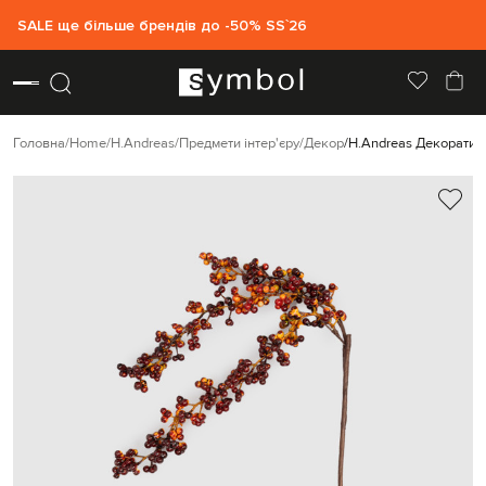
SALE ще більше брендів до -50% SS`26
Головна
Home
H.Andreas
Предмети інтер'єру
Декор
H.Andreas Декоративн