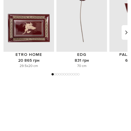
ETRO HOME
EDG
PALA
20 865 грн
831 грн
6 
29.5x20 cm
70 cm
o