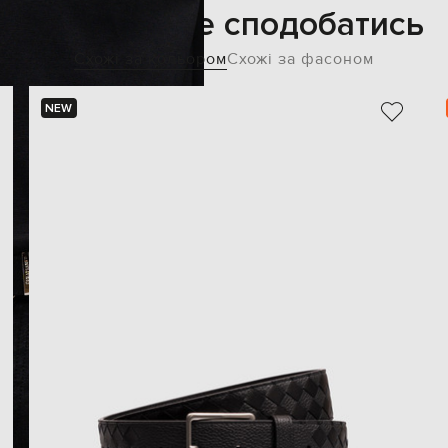
Також може сподобатись
Схожі за кольором
Схожі за фасоном
NEW