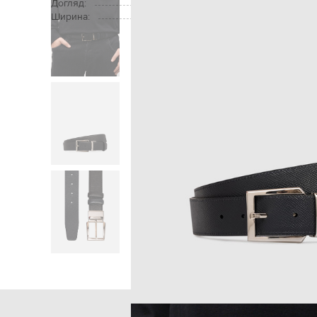
Догляд:
Ширина:
Головна
Чоловікам
Serapian
А