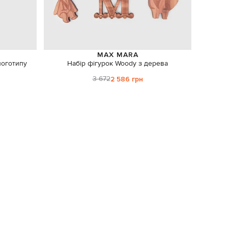
MAX MARA
логотипу
Набір фігурок Woody з дерева
Аро
3 672
2 586 грн