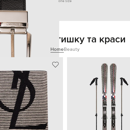
one size
Додайте затишку та краси
Home
Beauty