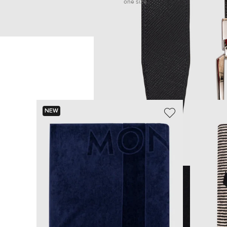
one size
NEW