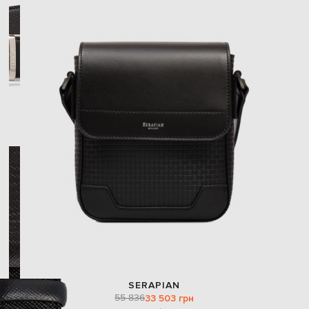
SERAPIAN
55 836
33 503 грн