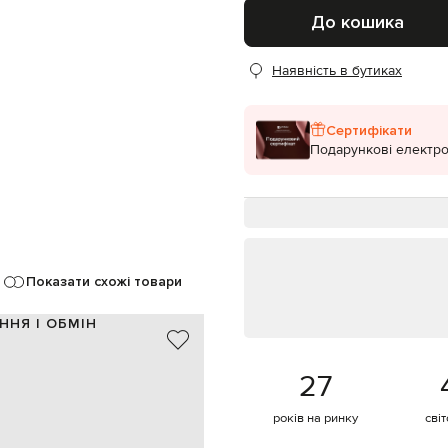
До кошика
Наявність в бутиках
Сертифікати
Подарункові електро
Показати схожі товари
ННЯ І ОБМІН
шкіра
27
Італія
чорний / синій
гравіювання логотипа
років на ринку
сві
пряжка