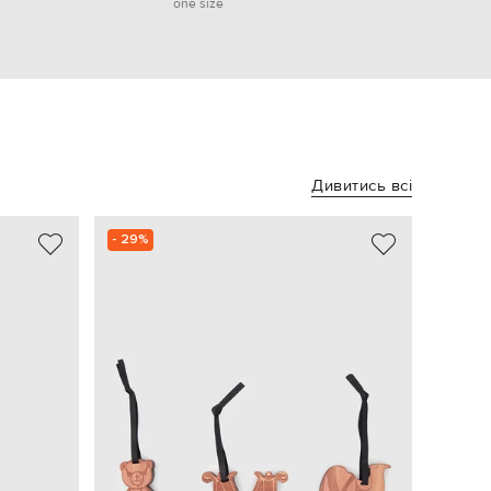
one size
Дивитись всі
- 29%
NEW