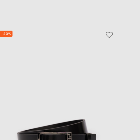
EUR
Slovakia
€
EUR
Slovenia
€
- 40%
NEW
EUR
Spain
€
EUR
Sweden
€
UAH
Ukraine
₴
EUR
Other
€