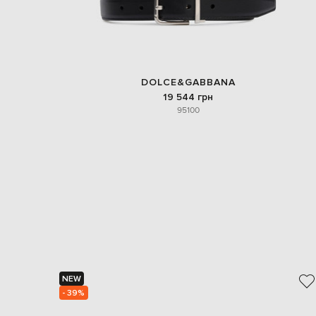
DOLCE&GABBANA
19 544 грн
95
100
NEW
- 39%