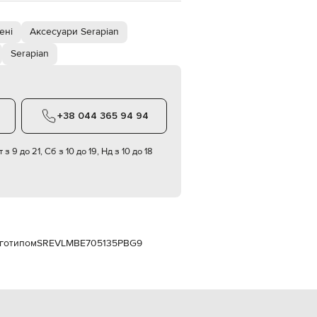
Italy
€
ені
Аксесуари Serapian
EUR
Latvia
Serapian
€
EUR
Lithuania
€
+38 044 365 94 94
EUR
Luxembourg
€
 з 9 до 21, Сб з 10 до 19, Нд з 10 до 18
EUR
Netherlands
€
PLN
Poland
zł
оготипом
SREVLMBE705135PBG9
EUR
Portugal
€
EUR
Romania
€