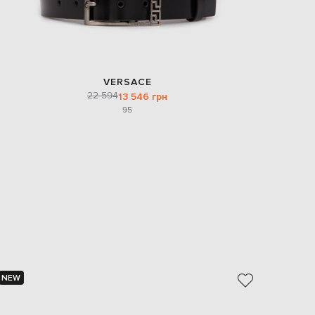
VERSACE
22 594
13 546 грн
95
NEW
NEW
- 40%