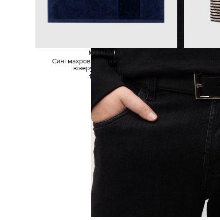
MONCLER
Сині махровий пляжний рушник з
Махровий
візерунком логотипа
19 544 грн