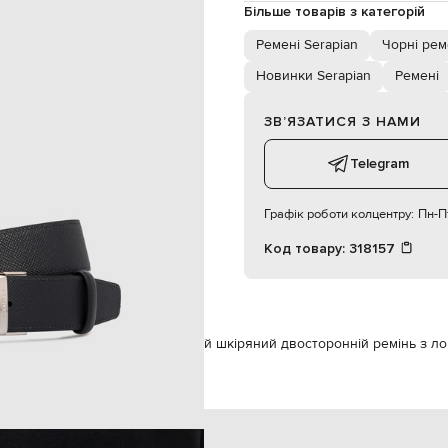
спеціалізована чистка
Більше товарів з категорій
3,5 см
Ремені Serapian
Чорні рем
Новинки Serapian
Ремені
ЗВʼЯЗАТИСЯ З НАМИ
Telegram
Графік роботи колцентру:
Пн-Пт
Код товару:
318157
ксесуари
Ремені
Serapian Чорний шкіряний двосторонній ремінь з л