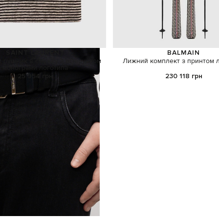
SAINT LAURENT
BALMAIN
 рушник в смужку з візерунком
Лижний комплект з принтом 
монограми логотипа
25 954 грн
230 118 грн