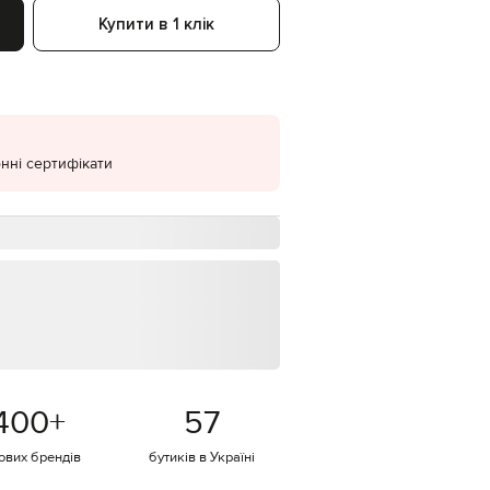
Купити в 1 клік
EUR
Denmark
€
EUR
Estonia
€
нні сертифікати
EUR
Finland
€
EUR
France
€
EUR
Germany
€
EUR
Greece
€
400
+
57
EUR
Hungary
€
тових брендів
бутиків в Україні
EUR