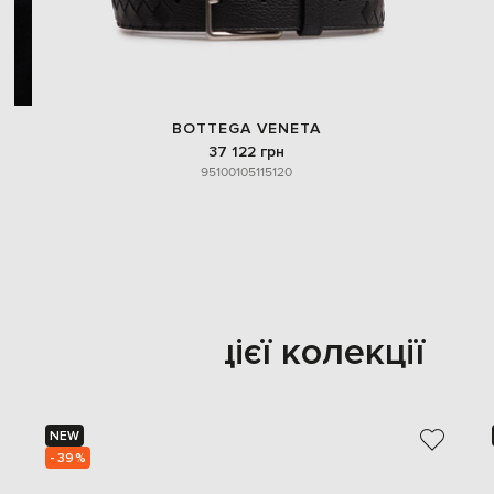
BOTTEGA VENETA
37 122 грн
95
100
105
115
120
Також з цієї колекції
NEW
- 39%