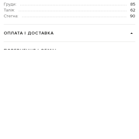
Груди:
85
Талія:
62
Стегна:
90
ОПЛАТА І ДОСТАВКА
ПОВЕРНЕННЯ І ОБМІН
ЗВʼЯЗАТИСЯ З НАМИ
Telegram
+38 044 365 94 94
Графік роботи колцентру:
Пн-Пт з 9 до 21, Сб з 10 до 19, Нд з 10
до 18
Код товару:
250969