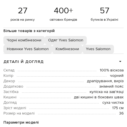
27
400
+
57
років на ринку
світових брендів
бутиків в Україні
Більше товарів з категорій
Чорні комбінезони
Одяг Yves Salomon
Новинки Yves Salomon
Комбінезони
Yves Salomon
ДЕТАЛІ Й ДОГЛЯД
Склад
100% віскоза
Колір
чорний
Декор
драпірування, виріз
Додатково
знімний пояс
Застібка
куліска на зав'язці
Кишені
дві кишені в бокових швах
Догляд
суха чистка
Зріст моделі
175 см
Розмір на моделі
36
Параметри моделі