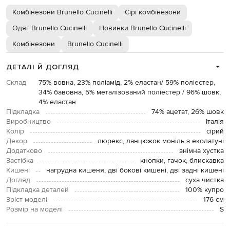
Комбінезони Brunello Cucinelli
Сірі комбінезони
Одяг Brunello Cucinelli
Новинки Brunello Cucinelli
Комбінезони
Brunello Cucinelli
ДЕТАЛІ Й ДОГЛЯД
Склад
75% вовна, 23% поліамід, 2% еластан/ 59% поліестер,
34% бавовна, 5% металізований поліестер / 96% шовк,
4% еластан
Підкладка
74% ацетат, 26% шовк
Виробництво
Італія
Колір
сірий
Декор
люрекс, ланцюжок моніль з еколатуні
Додатково
знімна хустка
Застібка
кнопки, гачок, блискавка
Кишені
нагрудна кишеня, дві бокові кишені, дві задні кишені
Догляд
суха чистка
Підкладка деталей
100% купро
Зріст моделі
176 см
Розмір на моделі
S