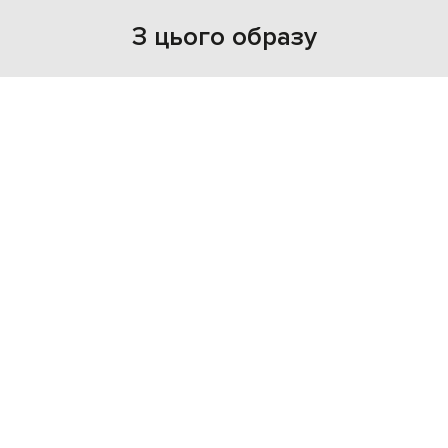
З цього образу
- 29%
SIMONETTA RAVIZZA
2 462 370
1 723 680 грн
XS