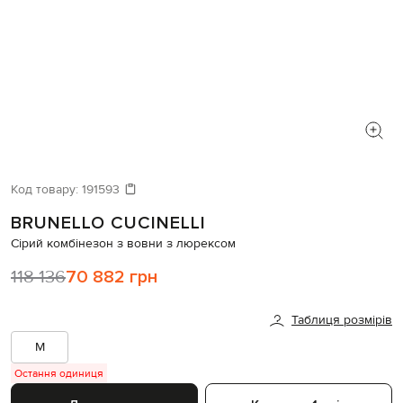
Код товару:
191593
BRUNELLO CUCINELLI
Сірий комбінезон з вовни з люрексом
118 136
70 882 грн
Таблиця розмірів
M
Остання одиниця