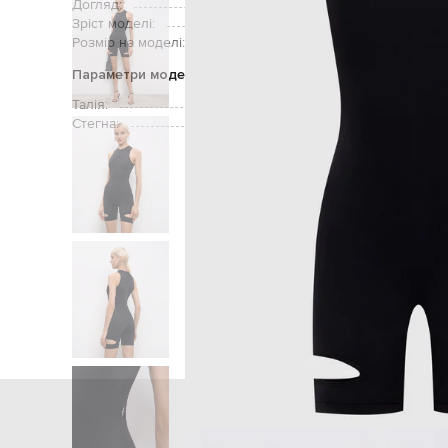
Догляд:
ручне аб
Зріст моделі:
Розмір на моделі:
Параметри моделі
Талія:
Стегна:
Головна
Жінкам