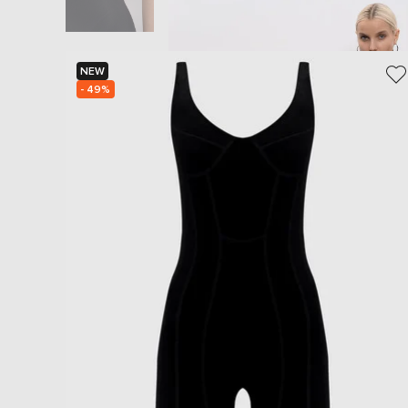
NEW
- 49%