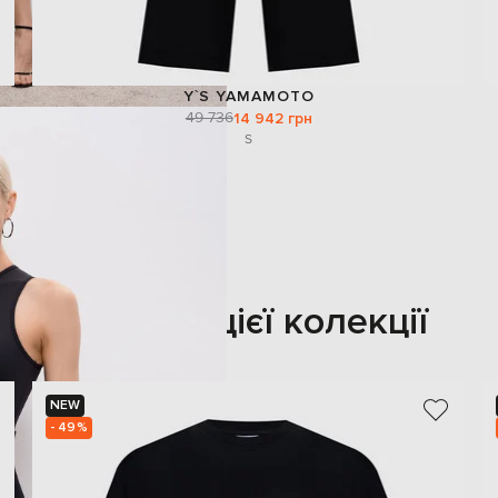
Y`S YAMAMOTO
49 736
14 942 грн
S
Також з цієї колекції
NEW
- 49%