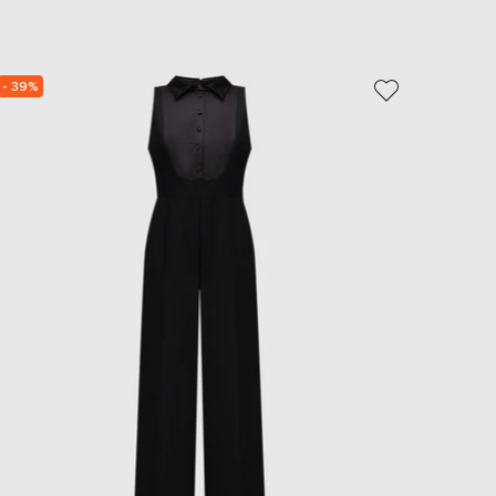
EUR
Slovakia
€
- 39%
- 40%
EUR
Slovenia
€
EUR
Spain
€
EUR
Sweden
€
UAH
Ukraine
₴
EUR
Other
€