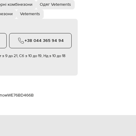
Italy
рні комбінезони
Одяг Vetements
€
незони
Vetements
EUR
Latvia
€
EUR
Lithuania
+38 044 365 94 94
€
EUR
 з 9 до 21, Сб з 10 до 19, Нд з 10 до 18
Luxembourg
€
EUR
Netherlands
€
PLN
Poland
ипом
WE76BD466B
zł
EUR
Portugal
€
EUR
Romania
€