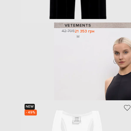
VETEMENTS
42 705
21 353 грн
M
NEW
- 49%