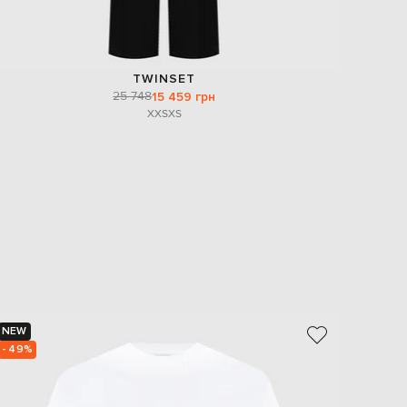
TWINSET
25 748
15 459 грн
XXS
XS
NEW
NEW
- 49%
- 49%