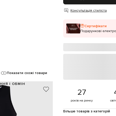
Консультація стиліста
Сертифікати
Подарункові електро
Показати схожі товари
ННЯ І ОБМІН
27
74% поліамід, 26% еластан
Португалія
років на ринку
сві
чорний
и, брендова нашивка-прапорець
Більше товарів з категорій
блискавка