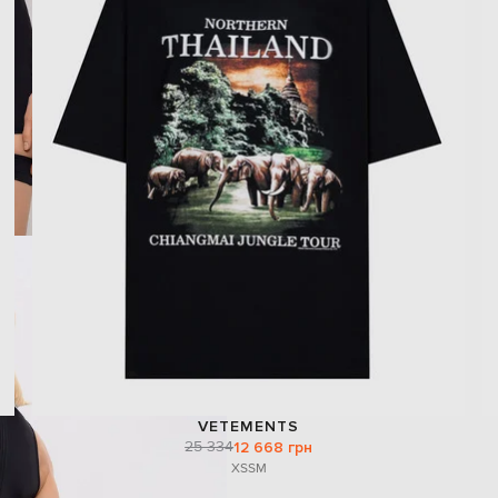
VETEMENTS
25 334
12 668 грн
XS
S
M