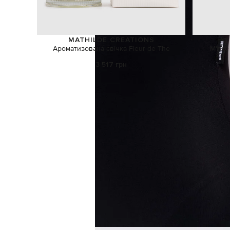
MATHILDE CREATIONS
Ароматизована свічка Fleur de Thé
М'яке
3 517 грн