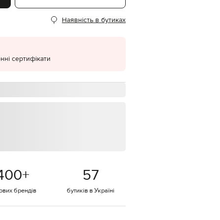
EUR
Наявність в бутиках
Denmark
€
EUR
Estonia
€
нні сертифікати
EUR
Finland
€
EUR
France
€
EUR
Germany
€
EUR
Greece
400
+
57
€
EUR
тових брендів
бутиків в Україні
Hungary
€
EUR