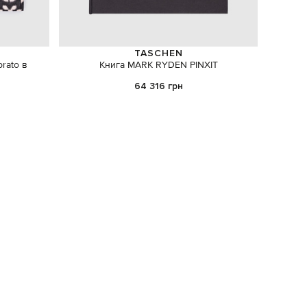
TASCHEN
brato в
Книга MARK RYDEN PINXIT
Н
64 316 грн