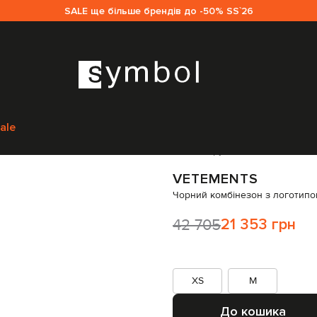
SALE ще більше брендів до -50% SS`26
Vetements
Одяг
Комбінезони
Vetements Чорний комбінезон з логот
ale
Код товару:
327145
VETEMENTS
Чорний комбінезон з логотипо
42 705
21 353 грн
XS
M
До кошика