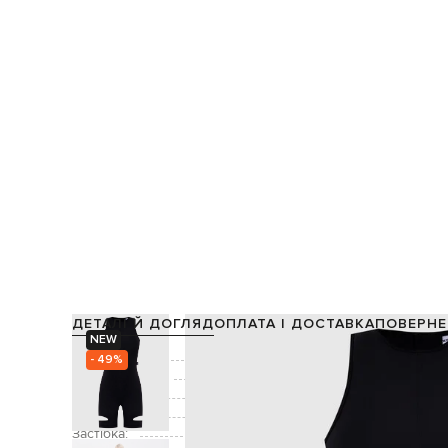
ДЕТАЛІ Й ДОГЛЯД
ОПЛАТА І ДОСТАВКА
ПОВЕРНЕ
NEW
Склад:
- 49%
Виробництво:
Колір:
Декор:
фігурні виріз
Застібка: