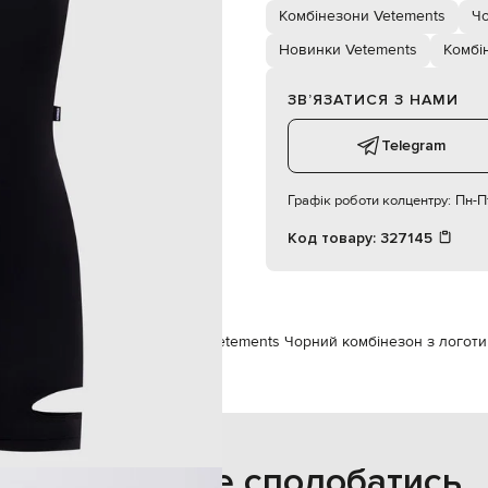
о машинне прання, суха чистка
Комбінезони Vetements
Чо
180 см
S
Новинки Vetements
Комбі
ЗВʼЯЗАТИСЯ З НАМИ
57 см
87 см
Telegram
Графік роботи колцентру:
Пн-Пт
Код товару:
327145
Vetements
Одяг
Комбінезони
Vetements Чорний комбінезон з логот
Також може сподобатись