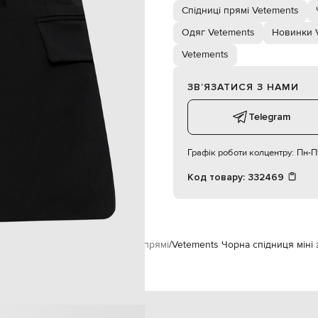
дві бокові кишені з клапанами
Спідниці прямі Vetements
суха чистка
180 см
Одяг Vetements
Новинки 
S
Vetements
ЗВʼЯЗАТИСЯ З НАМИ
57 см
87 см
Telegram
Графік роботи колцентру:
Пн-Пт
Код товару:
332469
ements
Одяг
Спідниці
Спідниці прямі
Vetements Чорна спідниця міні 