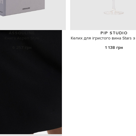
ASSOULINE
PIP STUDIO
Книга Aspen Style
Келих для ігристого вина Stars
6 257 грн
1 138 грн