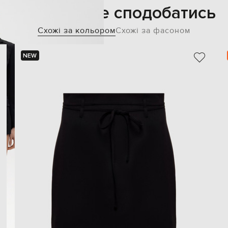
Також може сподобатись
Схожі за кольором
Схожі за фасоном
NEW