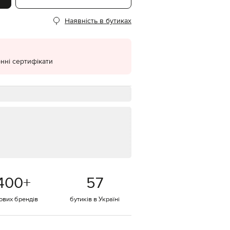
EUR
Наявність в бутиках
Denmark
€
EUR
Estonia
€
нні сертифікати
EUR
Finland
€
EUR
France
€
EUR
Germany
€
EUR
Greece
400
+
57
€
EUR
тових брендів
бутиків в Україні
Hungary
€
EUR