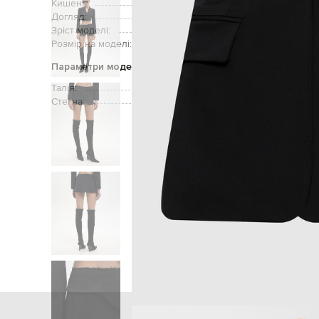
Кишені:
Догляд:
Зріст моделі:
Розмір на моделі:
Параметри моделі
Талія:
Стегна:
Головна
Жінкам
Vet