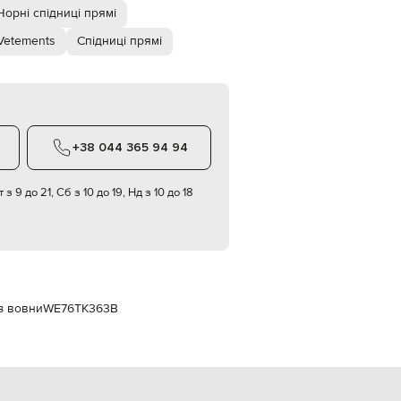
Italy
Чорні спідниці прямі
€
Vetements
Спідниці прямі
EUR
Latvia
€
EUR
Lithuania
€
+38 044 365 94 94
EUR
Luxembourg
€
 з 9 до 21, Сб з 10 до 19, Нд з 10 до 18
EUR
Netherlands
€
PLN
Poland
zł
з вовни
WE76TK363B
EUR
Portugal
€
EUR
Romania
€