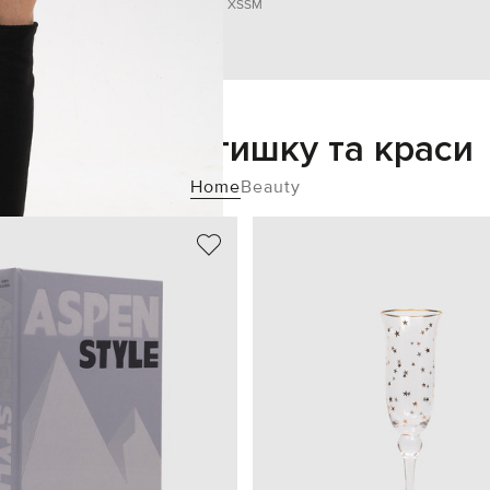
XS
S
M
Додайте затишку та краси
Home
Beauty