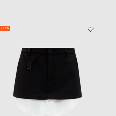
EUR
Slovakia
€
EUR
Slovenia
€
- 39%
- 39%
EUR
Spain
€
EUR
Sweden
€
UAH
Ukraine
₴
EUR
Other
€