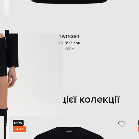
TWINSET
10 393 грн
XS
S
M
Також з цієї колекції
NEW
- 49%