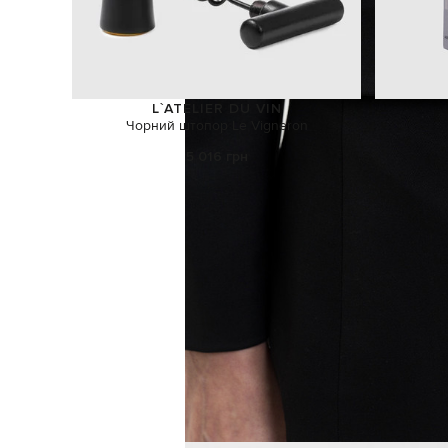
L`ATELIER DU VIN
Чорний штопор Le Vigneron
5 016 грн