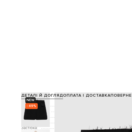
ДЕТАЛІ Й ДОГЛЯД
ОПЛАТА І ДОСТАВКА
ПОВЕРНЕ
NEW
Склад:
- 49%
Виробництво:
Колір:
Декор:
необроблени
Застібка: