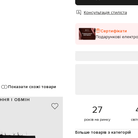
Консультація стиліста
Сертифікати
Подарункові електро
Показати схожі товари
ННЯ І ОБМІН
27
98% вовна, 2% еластан
Італія
років на ринку
сві
чорний
й край, шліци, фігурний розріз
Більше товарів з категорій
гачок, потаємна блискавка