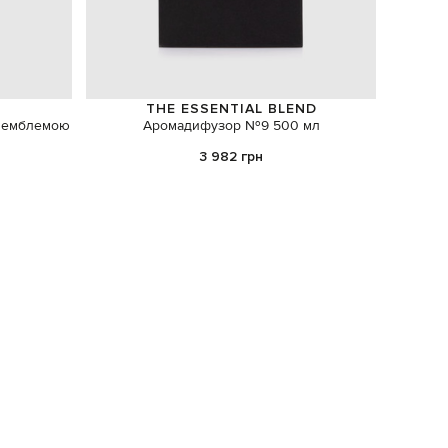
THE ESSENTIAL BLEND
 з емблемою
Аромадифузор №9 500 мл
Беже
3 982 грн