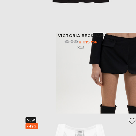
VICTORIA BECKHAM
32 003
8 015 грн
XXS
NEW
- 49%