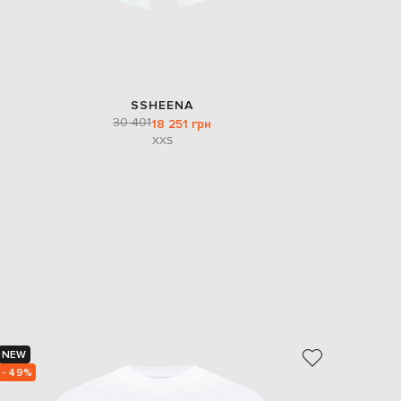
SSHEENA
30 401
18 251 грн
XXS
NEW
NEW
- 49%
- 49%