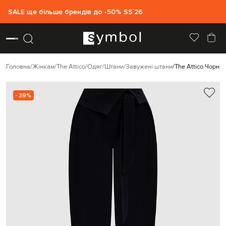
SALE ще більше брендів до -50% SS`26
Головна
Жінкам
The Attico
Одяг
Штани
Завужені штани
The Attico Чорні 
- 39%