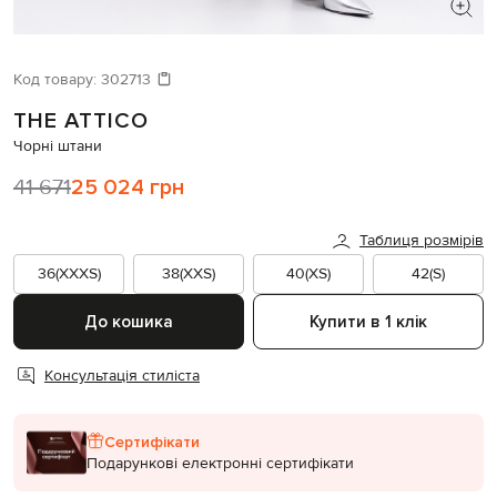
ШУКАЄТЕ НОВИЙ ОБРАЗ?
Давайте підберемо щось ще
Код товару:
302713
THE ATTICO
Схожі товари
Чорні штани
41 671
25 024 грн
Таблиця розмірів
36(XXXS)
38(XXS)
40(XS)
42(S)
До кошика
Купити в 1 клік
Консультація стиліста
Сертифікати
Подарункові електронні сертифікати