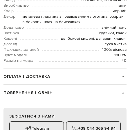
Склад
50% ацетат, 50% віскоза
Виробництво
Італія
Колір
чорний
Декор
металева пластина з гравіюванням логотипа, розрізи
в бокових швах на блискавках
Додатково
знімний пояс
Застібка
ґудзики, гачок
Кишені
дві бокові кишені, дві задні кишені
Догляд
суха чистка
Підкладка деталей
100% віскоза
Зріст моделі
180 см
Розмір на моделі
40
ОПЛАТА І ДОСТАВКА
ПОВЕРНЕННЯ І ОБМІН
ЗВʼЯЗАТИСЯ З НАМИ
Telegram
+38 044 365 94 94