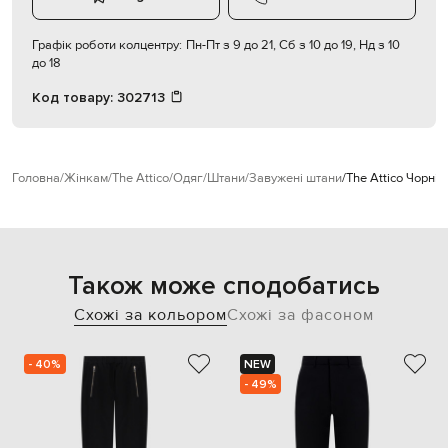
Графік роботи колцентру:
Пн-Пт з 9 до 21, Сб з 10 до 19, Нд з 10
до 18
Код товару:
302713
Головна
Жінкам
The Attico
Одяг
Штани
Завужені штани
The Attico Чорні 
Також може сподобатись
Схожі за кольором
Схожі за фасоном
- 40%
NEW
- 49%