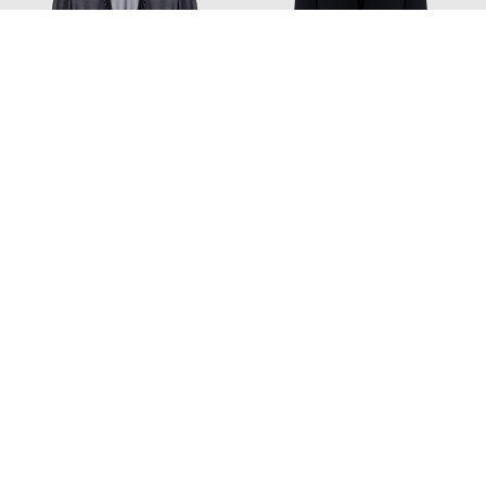
THE ATTICO
THE ATTICO
55 165
52 838
33 088 грн
31 693 грн
XS
S
XS
S
Додайте затишку та краси
Home
Beauty
NEW