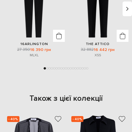
16ARLINGTON
THE ATTICO
27 350
32 882
16 390 грн
16 442 грн
M
L
XL
XS
S
Також з цієї колекції
- 40%
- 40%