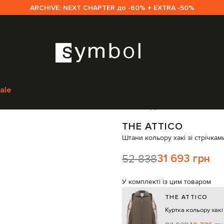
ARCHIVE: NEXT CHAPTER до -60% + EXTRA -50%
o
Одяг
Штани
Широкі штани
The Attico Штани кольору хакі зі стрічка
ale
Код товару:
299132
THE ATTICO
Штани кольору хакі зі стрічкам
52 838
31 693 грн
У комплекті із цим товаром
THE ATTICO
Куртка кольору хакі