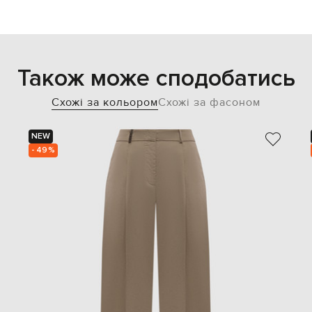
Також може сподобатись
Схожі за кольором
Схожі за фасоном
NEW
- 49%