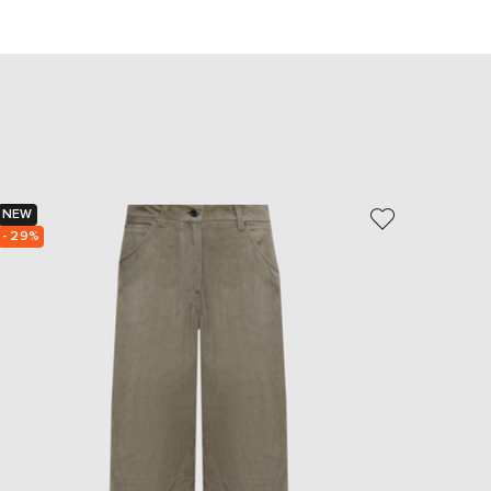
EUR
Slovakia
€
EUR
Slovenia
€
EUR
Spain
€
NEW
- 39%
EUR
Sweden
- 29%
€
UAH
Ukraine
₴
EUR
Other
€