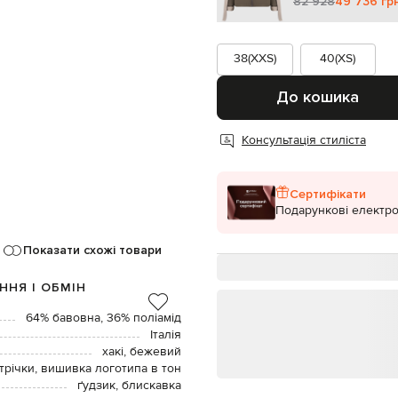
82 928
49 736 гр
38(XXS)
40(XS)
До кошика
Консультація стиліста
Сертифікати
Подарункові електро
Показати схожі товари
ННЯ І ОБМІН
64% бавовна, 36% поліамід
Італія
хакі, бежевий
трічки, вишивка логотипа в тон
ґудзик, блискавка