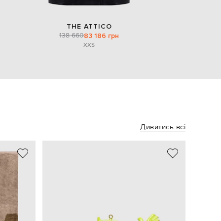
THE ATTICO
138 660
83 186 грн
XXS
Дивитись всі
NEW