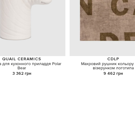
QUAIL CERAMICS
CDLP
а для кухонного приладдя Polar
Махровий рушник кольору х
Bear
візерунком логотипа
3 362 грн
9 462 грн