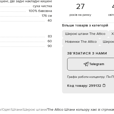
ишені, дві задні накладні кишені
27
суха чистка
100% бавовна
років на ринку
сві
176 см
40
Більше товарів з категорій
Широкі штани The Attico
Х
83
60
Новинки The Attico
Широк
90
ЗВʼЯЗАТИСЯ З НАМИ
Telegram
Графік роботи колцентру:
Пн-Пт
Код товару:
299132
o
Одяг
Штани
Широкі штани
The Attico Штани кольору хакі зі стрічка