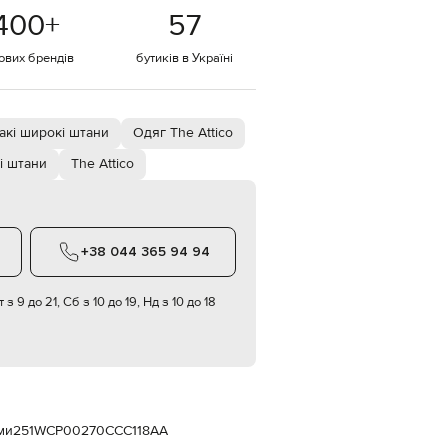
Italy
400
+
57
€
EUR
тових брендів
бутиків в Україні
Latvia
€
EUR
Lithuania
акі широкі штани
Одяг The Attico
€
і штани
The Attico
EUR
Luxembourg
€
EUR
Netherlands
+38 044 365 94 94
€
PLN
 з 9 до 21, Сб з 10 до 19, Нд з 10 до 18
Poland
zł
EUR
Portugal
€
EUR
Romania
ми
251WCP00270CCC118AA
€