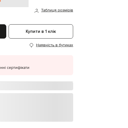
н
EUR
Таблиця розмірів
Denmark
€
EUR
Estonia
Купити в 1 клік
€
EUR
Наявність в бутиках
Finland
€
EUR
France
€
нні сертифікати
EUR
Germany
€
EUR
Greece
€
EUR
Hungary
€
EUR