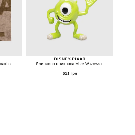
DISNEY-PIXAR
акі з
Ялинкова прикраса Mike Wazowski
Білий 
621 грн