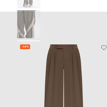
- 69%