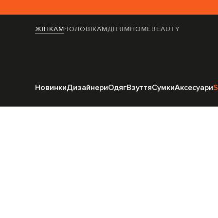
ЖІНКАМ
ЧОЛОВІКАМ
ДІТЯМ
HOME
BEAUTY
Головна
Жінкам
The Attic
Новинки
Дизайнери
Одяг
Взуття
Сумки
Аксесуари
S