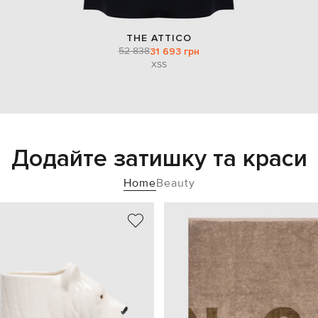
THE ATTICO
52 838
31 693 грн
XS
S
Додайте затишку та краси
Home
Beauty