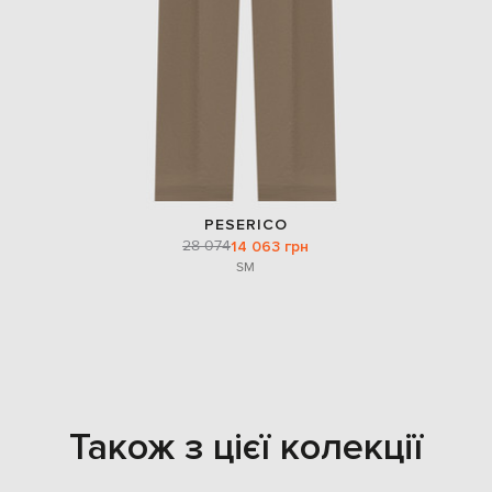
PESERICO
28 074
14 063 грн
S
M
Також з цієї колекції