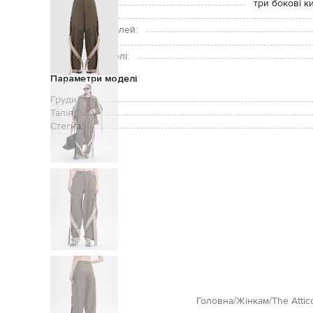
Кишені:
три бокові к
Догляд:
Підкладка деталей:
Зріст моделі:
Розмір на моделі:
Параметри моделі
Груди:
Талія:
Стегна:
Головна
Жінкам
The Attic