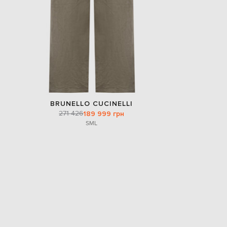
BRUNELLO CUCINELLI
271 426
189 999 грн
S
M
L