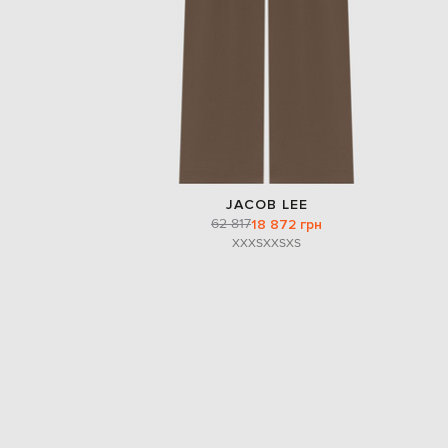
JACOB LEE
62 817
18 872 грн
XXXS
XXS
XS