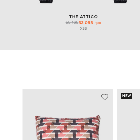
THE ATTICO
55 165
33 088 грн
XS
S
NEW