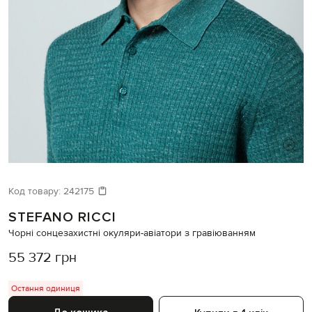
ШУКАЄТЕ НОВИЙ ОБРАЗ?
Давайте підберемо щось ще
Код товару:
242175
STEFANO RICCI
Схожі товари
Чорні сонцезахистні окуляри-авіатори з гравіюванням
55 372 грн
Остання одиниця