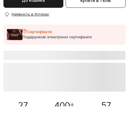
До кошика
Купити в 1 клік
Наявність в бутиках
Сертифікати
Подарункові електронні сертифікати
27
400
+
57
років на ринку
світових брендів
бутиків в Україні
Більше товарів з категорій