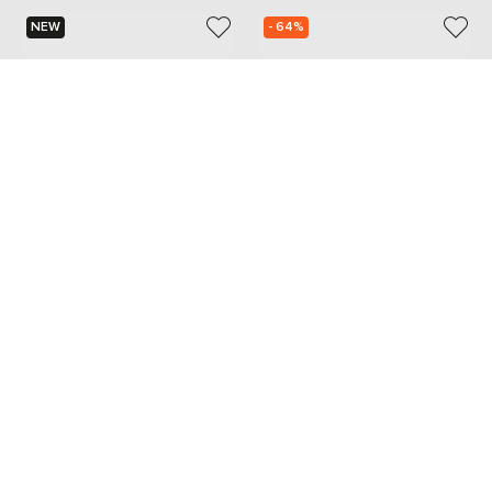
NEW
- 64%
JW ANDERSON
THE ATTICO BY LINDA
FARROW
15 614
11 634 грн
5 481 грн
one size
one size
Також з цієї колекції