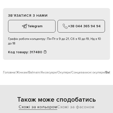
ЗВʼЯЗАТИСЯ З НАМИ
Telegram
+38 044 365 94 94
Графік роботи колцентру:
Пн-Пт з 9 до 21, Сб з 10 до 19, Нд з 10
до 18
Код товару:
317480
Головна
Жінкам
Balmain
Аксесуари
Окуляри
Сонцезахисні окуляри
Balm
Також може сподобатись
Схожі за кольором
Схожі за фасоном