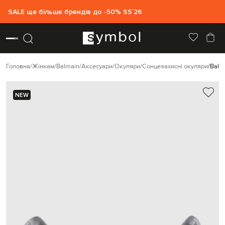
SALE ще більше брендів до -50% SS`26
Головна
Жінкам
Balmain
Аксесуари
Окуляри
Сонцезахисні окуляри
Balm
NEW