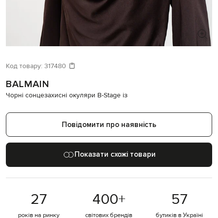
ШУКАЄТЕ НОВИЙ ОБРАЗ?
Давайте підберемо щось ще
Код товару:
317480
BALMAIN
Схожі товари
Чорні сонцезахисні окуляри B-Stage із
Повідомити про наявність
Показати схожі товари
27
400
+
57
років на ринку
світових брендів
бутиків в Україні