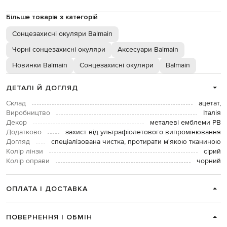
Більше товарів з категорій
Сонцезахисні окуляри Balmain
Чорні сонцезахисні окуляри
Аксесуари Balmain
Новинки Balmain
Сонцезахисні окуляри
Balmain
ДЕТАЛІ Й ДОГЛЯД
Склад
ацетат,
Виробництво
Італія
Декор
металеві емблеми PB
Додатково
захист від ультрафіолетового випромінювання
Догляд
спеціалізована чистка, протирати м'якою тканиною
Колір лінзи
сірий
Колір оправи
чорний
ОПЛАТА І ДОСТАВКА
ПОВЕРНЕННЯ І ОБМІН