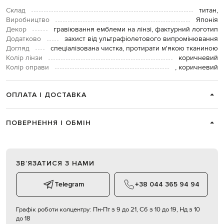
Склад
титан,
Виробництво
Японія
Декор
гравіювання емблеми на лінзі, фактурний логотип
Додатково
захист від ультрафіолетового випромінювання
Догляд
спеціалізована чистка, протирати м'якою тканиною
Колір лінзи
коричневий
Колір оправи
, коричневий
ОПЛАТА І ДОСТАВКА
ПОВЕРНЕННЯ І ОБМІН
ЗВʼЯЗАТИСЯ З НАМИ
Telegram
+38 044 365 94 94
Графік роботи колцентру:
Пн-Пт з 9 до 21, Сб з 10 до 19, Нд з 10
до 18