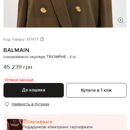
ШУКАЄТЕ НОВИЙ ОБРАЗ?
Давайте підберемо щось ще
Код товару:
317477
BALMAIN
Схожі товари
сонцезахисні окуляри TRIOMPHE - II із
45 239 грн
Остання одиниця
До кошика
Купити в 1 клік
Наявність в бутиках
Сертифікати
Подарункові електронні сертифікати