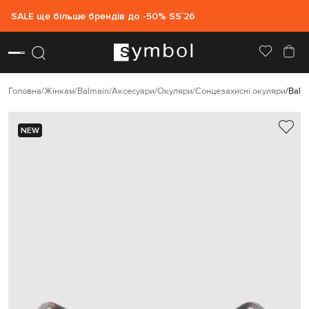
SALE ще більше брендів до -50% SS`26
Головна
Жінкам
Balmain
Аксесуари
Окуляри
Сонцезахисні окуляри
Balm
NEW