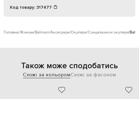
Код товару:
317477
Головна
Жінкам
Balmain
Аксесуари
Окуляри
Сонцезахисні окуляри
Balm
Також може сподобатись
Схожі за кольором
Схожі за фасоном