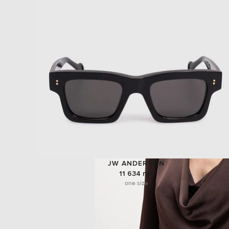
JW ANDERSON
11 634 грн
one size