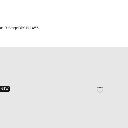
Italy
€
EUR
Latvia
€
ки B-Stage
BPS192A55
EUR
Lithuania
€
EUR
Luxembourg
€
EUR
Netherlands
€
PLN
Poland
NEW
NEW
zł
EUR
Portugal
€
EUR
Romania
€