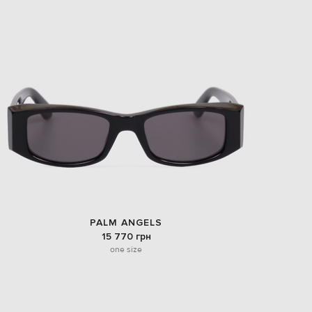
EUR
Slovakia
€
EUR
Slovenia
€
EUR
Spain
€
EUR
Sweden
€
UAH
Ukraine
₴
EUR
PALM ANGELS
Other
€
15 770 грн
one size