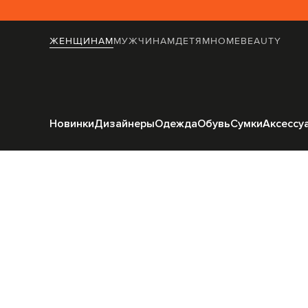
ЖЕНЩИНАМ
МУЖЧИНАМ
ДЕТЯМ
HOME
BEAUTY
Главная
Женщинам
Новинки
Дизайнеры
Одежда
Обувь
Сумки
Аксессу