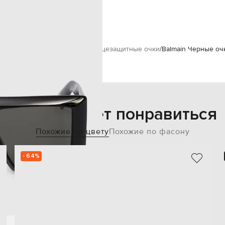
серый
черный
Balmain
Аксессуары
Очки
Солнцезащитные очки
Balmain Черные оч
Также может понравиться
Похожие по цвету
Похожие по фасону
- 64%