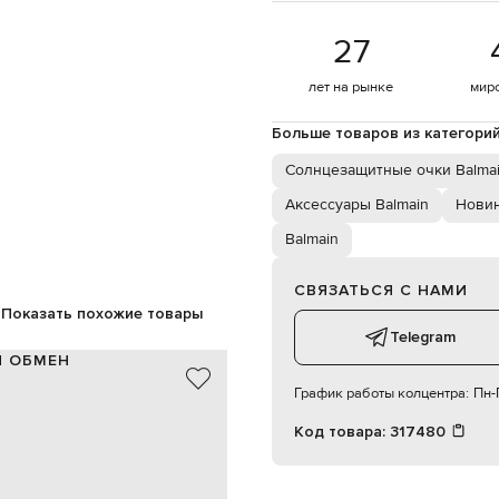
27
лет на рынке
мир
Больше товаров из категори
Солнцезащитные очки Balma
Аксессуары Balmain
Новин
Balmain
СВЯЗАТЬСЯ С НАМИ
Показать похожие товары
Telegram
И ОБМЕН
График работы колцентра:
Пн-П
ацетат,
Италия
Код товара:
317480
металлические эмблемы PB
 ультрафиолетового излучения
стка, протирать мягкой тканью