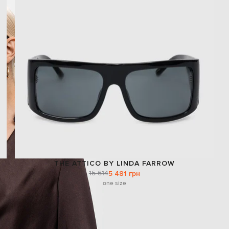
THE ATTICO BY LINDA FARROW
15 614
5 481 грн
one size