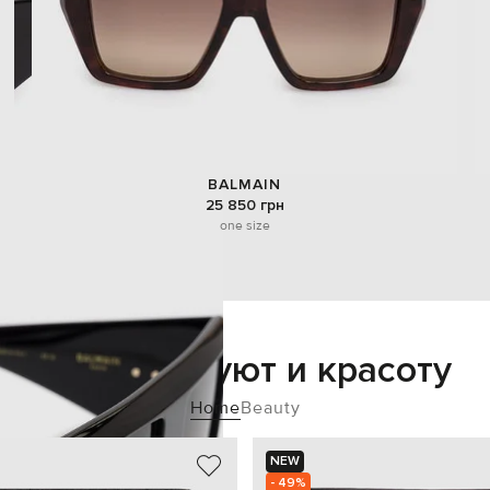
BALMAIN
25 850 грн
one size
Добавьте уют и красоту
Home
Beauty
NEW
- 49%