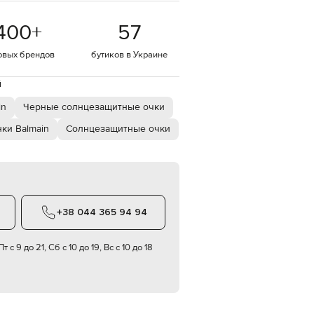
EUR
400
+
57
Denmark
€
овых брендов
бутиков в Украине
EUR
Estonia
€
й
EUR
in
Черные солнцезащитные очки
Finland
€
ки Balmain
Солнцезащитные очки
EUR
France
€
EUR
Germany
€
+38 044 365 94 94
EUR
Greece
€
т с 9 до 21, Сб с 10 до 19, Вс с 10 до 18
EUR
Hungary
€
EUR