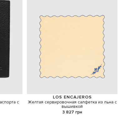
LOS ENCAJEROS
аспорта с
Желтая сервировочная салфетка из льна с
ко
вышивкой
3 827 грн