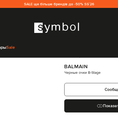
SALE ще більше брендів до -50% SS`26
Balmain
Аксессуары
Очки
Солнцезащитные очки
Balmain Черные оч
ары
Sale
Код товара:
317480
BALMAIN
Черные очки B-Stage
Сообщ
Показа