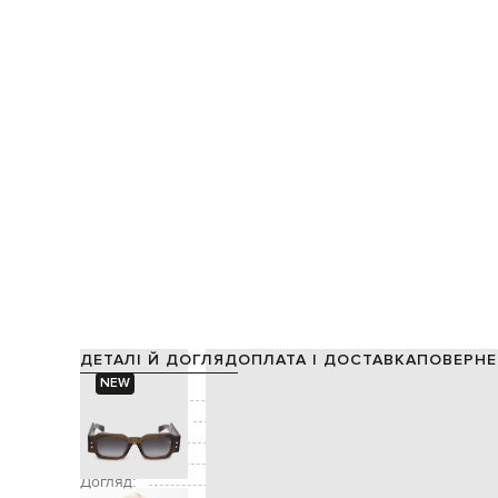
ДЕТАЛІ Й ДОГЛЯД
ОПЛАТА І ДОСТАВКА
ПОВЕРНЕ
NEW
Склад:
Виробництво:
Декор:
гравіювання емблеми на лінзі, метале
Додатково:
захист від уль
Догляд:
спеціалізована чис