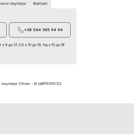
Italy
исні окуляри
Balmain
€
EUR
Latvia
€
+38 044 365 94 94
EUR
Lithuania
€
 з 9 до 21, Сб з 10 до 19, Нд з 10 до 18
EUR
Luxembourg
€
EUR
Netherlands
€
уляри Olivier - III із
BPS191C52
PLN
Poland
zł
EUR
Portugal
€
EUR
Romania
€