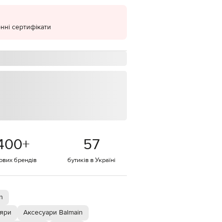
EUR
Denmark
€
нні сертифікати
EUR
Estonia
€
EUR
Finland
€
EUR
France
€
EUR
Germany
400
+
57
€
тових брендів
бутиків в Україні
EUR
Greece
€
EUR
Hungary
n
€
ляри
Аксесуари Balmain
EUR