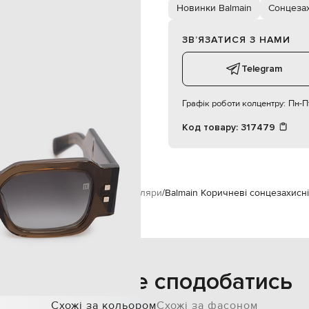
сірий
Новинки Balmain
Сонцезах
коричневий
ЗВʼЯЗАТИСЯ З НАМИ
Telegram
Графік роботи колцентру:
Пн-Пт
Код товару:
317479
уари
Окуляри
Сонцезахисні окуляри
Balmain Коричневі сонцезахисні ок
Також може сподобатись
Схожі за кольором
Схожі за фасоном