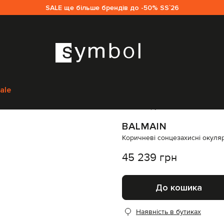
SALE ще більше брендів до -50% SS`26
уари
Окуляри
Сонцезахисні окуляри
Balmain Коричневі сонцезахисні ок
ale
Код товару:
317479
BALMAIN
Коричневі сонцезахисні окуляри O
45 239 грн
До кошика
Наявність в бутиках