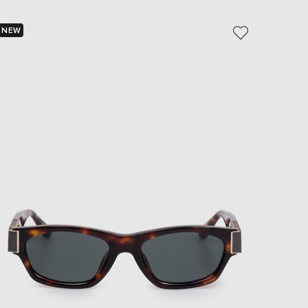
EUR
Slovakia
€
NEW
EUR
Slovenia
€
EUR
Spain
€
EUR
Sweden
€
UAH
Ukraine
₴
EUR
Other
€