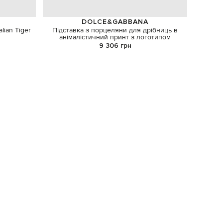
DOLCE&GABBANA
lian Tiger
Підставка з порцеляни для дрібниць в
Біла по
анімалістичний принт з логотипом
9 306 грн