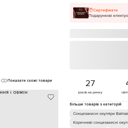
Сертифікати
Подарункові електро
27
Показати схожі товари
ННЯ І ОБМІН
років на ринку
сві
ацетат,
Більше товарів з категорій
Японія
ві емблеми PB, ефект градієнта
Сонцезахисні окуляри Balmai
трафіолетового випромінювання
Коричневі сонцезахисні оку
тка, протирати м'якою тканиною