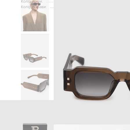
Колір лінзи:
Колір оправи:
Головна
Жінкам
Balmain
Аксес