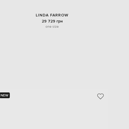
LINDA FARROW
29 729 грн
one size
NEW
NEW