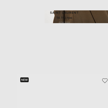
SAINT LAURENT
14 115 грн
one size
NEW