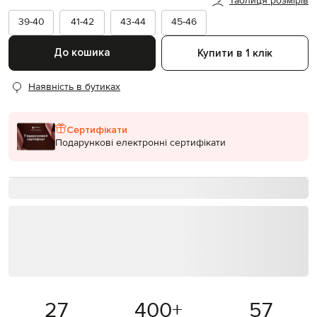
Таблиця розмірів
39-40
41-42
43-44
45-46
До кошика
Купити в 1 клік
Наявність в бутиках
Сертифікати
Подарункові електронні сертифікати
27
400
+
57