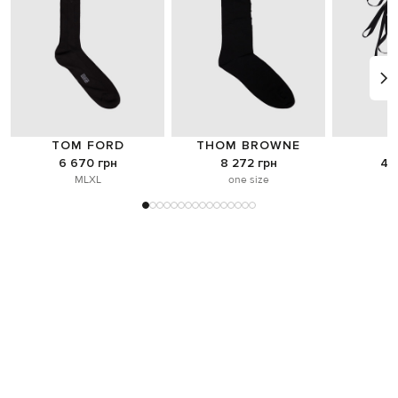
TOM FORD
THOM BROWNE
DEMEU
6 670 грн
8 272 грн
4 
M
L
XL
one size