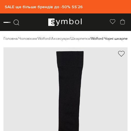
SALE ще більше брендів до -50% SS`26
Головна
Чоловікам
Wolford
Аксесуари
Шкарпетки
Wolford Чорні шкарпет