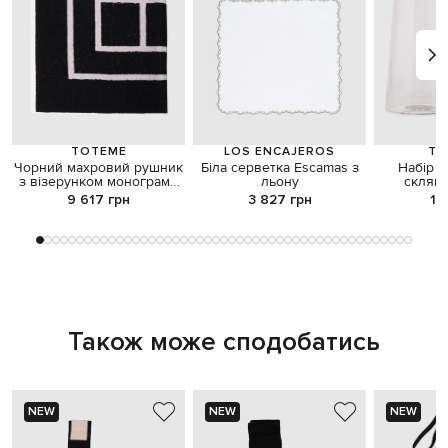
TOTEME
LOS ENCAJEROS
TR
Чорний махровий рушник
Біла серветка Escamas з
Набір 
з візерунком монограми
льону
скляно
логотипа
Sp
9 617 грн
3 827 грн
1 
Також може сподобатись
NEW
NEW
NEW