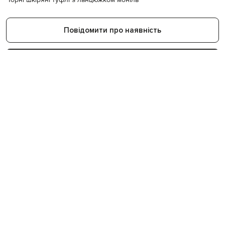
Повідомити про наявність
Показати схожі товари
27
400
+
57
років на ринку
світових брендів
бутиків в Україні
Більше товарів з категорій
Чорні туфлі
Взуття Peserico
Новинки Peserico
Туфлі
Peserico
ДЕТАЛІ Й ДОГЛЯД
Склад
шкіра
Виробництво
Італія