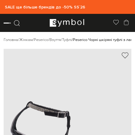
SALE ще більше брендів до -50% SS`26
Головна
Жінкам
Peserico
Взуття
Туфлі
Peserico Чорні шкіряні туфлі з ла