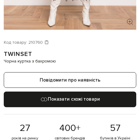
ШУКАЄТЕ НОВИЙ ОБРАЗ?
Давайте підберемо щось ще
Код товару:
210760
TWINSET
Схожі товари
Чорна куртка з бахромою
Повідомити про наявність
Показати схожі товари
27
400
+
57
років на ринку
світових брендів
бутиків в Україні