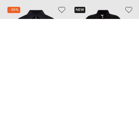
- 39%
NEW
PROENZA SCHOULER
MAX MARA WEEKEND
79 200
47 541 грн
22 059 грн
XXS
XS
S/M
M
M/L
L