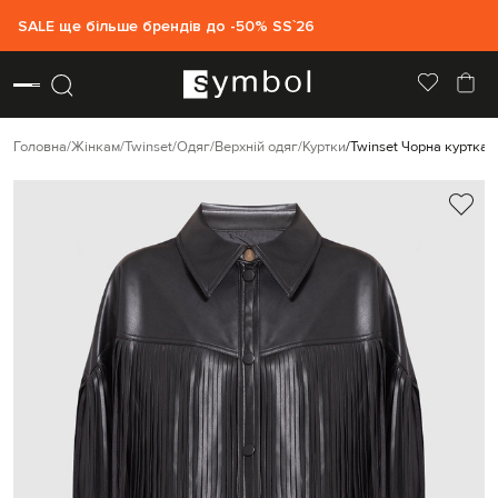
SALE ще більше брендів до -50% SS`26
Головна
Жінкам
Twinset
Одяг
Верхній одяг
Куртки
Twinset Чорна куртка