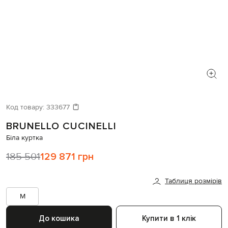
Код товару:
333677
BRUNELLO CUCINELLI
Біла куртка
185 501
129 871 грн
Таблиця розмірів
M
До кошика
Купити в 1 клік