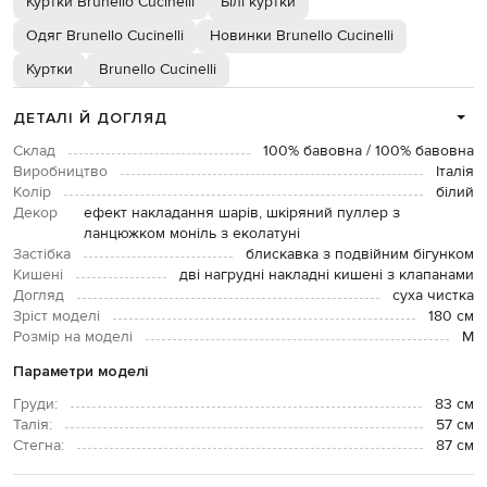
Куртки Brunello Cucinelli
Білі куртки
Одяг Brunello Cucinelli
Новинки Brunello Cucinelli
Куртки
Brunello Cucinelli
ДЕТАЛІ Й ДОГЛЯД
Склад
100% бавовна / 100% бавовна
Виробництво
Італія
Колір
білий
Декор
ефект накладання шарів, шкіряний пуллер з
ланцюжком моніль з еколатуні
Застібка
блискавка з подвійним бігунком
Кишені
дві нагрудні накладні кишені з клапанами
Догляд
суха чистка
Зріст моделі
180 см
Розмір на моделі
М
Параметри моделі
Груди:
83 см
Талія:
57 см
Стегна:
87 см