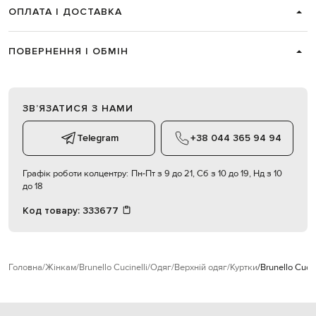
ОПЛАТА І ДОСТАВКА
ПОВЕРНЕННЯ І ОБМІН
ЗВʼЯЗАТИСЯ З НАМИ
Telegram
+38 044 365 94 94
Графік роботи колцентру:
Пн-Пт з 9 до 21, Сб з 10 до 19, Нд з 10
до 18
Код товару:
333677
Головна
Жінкам
Brunello Cucinelli
Одяг
Верхній одяг
Куртки
Brunello Cucin