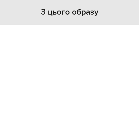
З цього образу
NEW
- 30%
BRUNELLO CUCINELLI
62 040
43 428 грн
XXS
XS
S
M