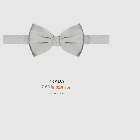
EUR
Slovakia
€
EUR
Slovenia
€
EUR
Spain
€
EUR
Sweden
€
UAH
PRADA
Ukraine
7 601
₴
5 326 грн
one size
EUR
Other
€