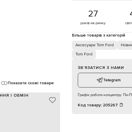
27
років на ринку
сві
Більше товарів з категорій
Аксесуари Tom Ford
Новин
Tom Ford
ЗВʼЯЗАТИСЯ З НАМИ
Telegram
Показати схожі товари
Графік роботи колцентру:
Пн-Пт
ННЯ І ОБМІН
Код товару:
205267
100% шовк
Італія
чорний
гачок
сухе чищення