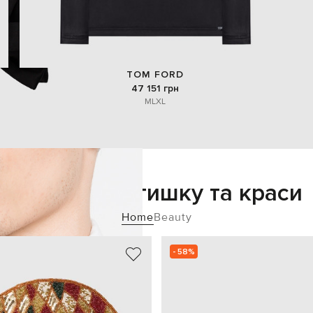
TOM FORD
47 151 грн
M
L
XL
Додайте затишку та краси
Home
Beauty
- 58%