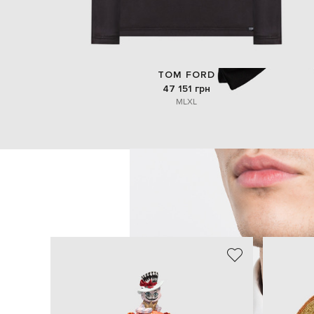
TOM FORD
47 151 грн
M
L
XL