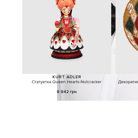
KURT ADLER
Cтатуетка Queen Hearts-Nutcracker
Декорати
8 842 грн
ШУКАЄТЕ НОВИЙ ОБРАЗ?
Давайте підберемо щось ще
Схожі товари