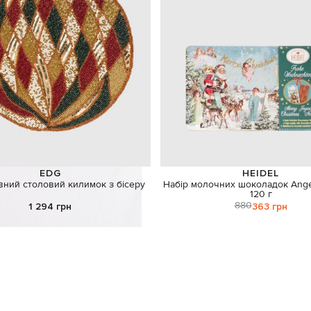
EDG
HEIDEL
вний столовий килимок з бісеру
Набір молочних шоколадок Angel
120 г
880
1 294 грн
363 грн