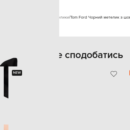
вікам
Tom Ford
Аксесуари
Метелики
Tom Ford Чорний метелик з шо
Також може сподобатись
NEW