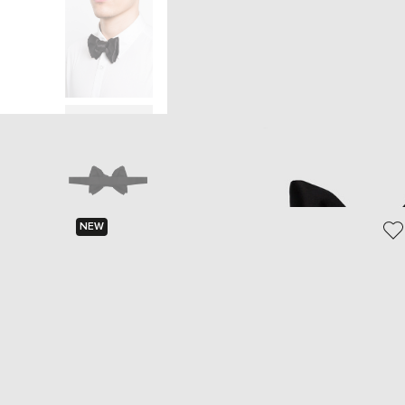
Головна
Чоло
NEW