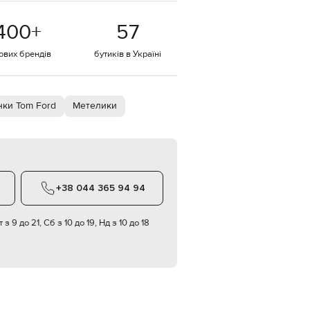
EUR
400
+
57
Denmark
€
тових брендів
бутиків в Україні
EUR
Estonia
€
EUR
ки Tom Ford
Метелики
Finland
€
EUR
France
€
EUR
+38 044 365 94 94
Germany
€
 з 9 до 21, Сб з 10 до 19, Нд з 10 до 18
EUR
Greece
€
EUR
Hungary
€
EUR