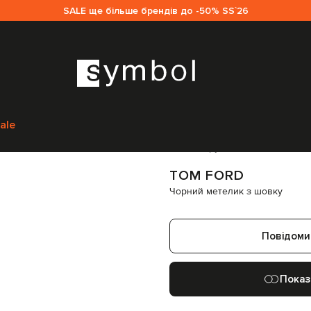
SALE ще більше брендів до -50% SS`26
вікам
Tom Ford
Аксесуари
Метелики
Tom Ford Чорний метелик з шо
ale
Код товару:
205267
TOM FORD
Чорний метелик з шовку
Повідоми
Показ