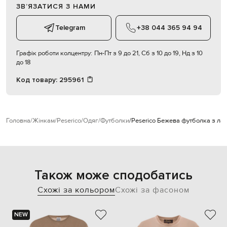
ЗВʼЯЗАТИСЯ З НАМИ
Telegram
+38 044 365 94 94
Графік роботи колцентру:
Пн-Пт з 9 до 21, Сб з 10 до 19, Нд з 10
до 18
Код товару:
295961
Головна
Жінкам
Peserico
Одяг
Футболки
Peserico Бежева футболка з ла
Також може сподобатись
Схожі за кольором
Схожі за фасоном
NEW