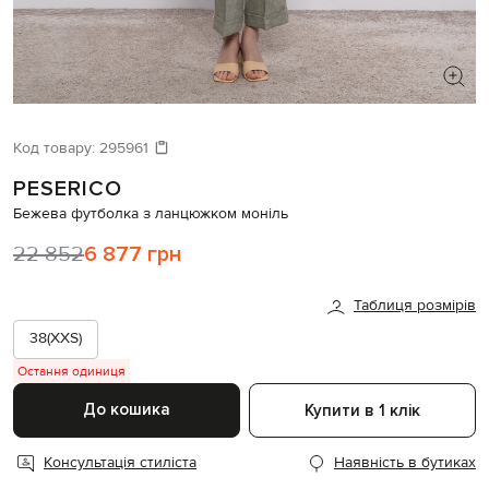
ШУКАЄТЕ НОВИЙ ОБРАЗ?
Давайте підберемо щось ще
Код товару:
295961
PESERICO
Схожі товари
Бежева футболка з ланцюжком моніль
22 852
6 877 грн
Таблиця розмірів
38(XXS)
Остання одиниця
До кошика
Купити в 1 клік
Консультація стиліста
Наявність в бутиках