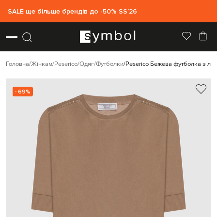
SALE ще більше брендів до -50% SS`26
Головна
Жінкам
Peserico
Одяг
Футболки
Peserico Бежева футболка з ла
- 69%