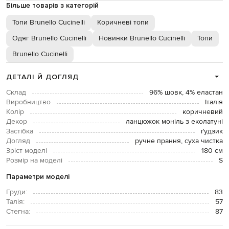
Більше товарів з категорій
Топи Brunello Cucinelli
Коричневі топи
Одяг Brunello Cucinelli
Новинки Brunello Cucinelli
Топи
Brunello Cucinelli
ДЕТАЛІ Й ДОГЛЯД
Склад
96% шовк, 4% еластан
Виробництво
Італія
Колір
коричневий
Декор
ланцюжок моніль з еколатуні
Застібка
ґудзик
Догляд
ручне прання, суха чистка
Зріст моделі
180 см
Розмір на моделі
S
Параметри моделі
Груди:
83
Талія:
57
Стегна:
87