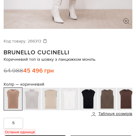
ШУКАЄТЕ НОВИЙ ОБРАЗ?
Давайте підберемо щось ще
Код товару:
266313
BRUNELLO CUCINELLI
Схожі товари
Коричневий топ із шовку з ланцюжком моніль
64 988
45 496 грн
Колір —
коричневий
Таблиця розмірів
S
Остання одиниця