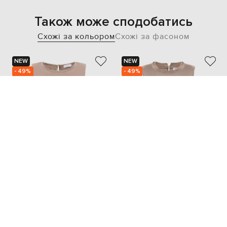
Також може сподобатись
Схожі за кольором
Схожі за фасоном
NEW
NEW
- 49%
- 49%
PESERICO
PESERICO
21 146
23 886
10 600 грн
11 944 грн
XS
S
M
XXL