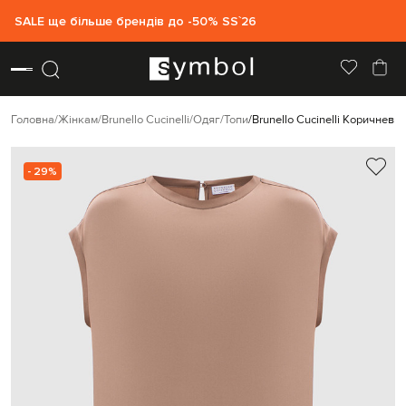
SALE ще більше брендів до -50% SS`26
Головна
Жінкам
Brunello Cucinelli
Одяг
Топи
Brunello Cucinelli Коричневи
- 29%