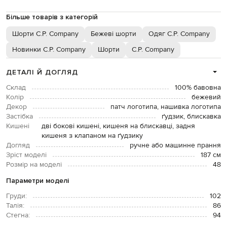
Більше товарів з категорій
Шорти C.P. Company
Бежеві шорти
Одяг C.P. Company
Новинки C.P. Company
Шорти
C.P. Company
ДЕТАЛІ Й ДОГЛЯД
Склад
100% бавовна
Колір
бежевий
Декор
патч логотипа, нашивка логотипа
Застібка
ґудзик, блискавка
Кишені
дві бокові кишені, кишеня на блискавці, задня
кишеня з клапаном на ґудзику
Догляд
ручне або машинне прання
Зріст моделі
187 см
Розмір на моделі
48
Параметри моделі
Груди:
102
Талія:
86
Стегна:
94