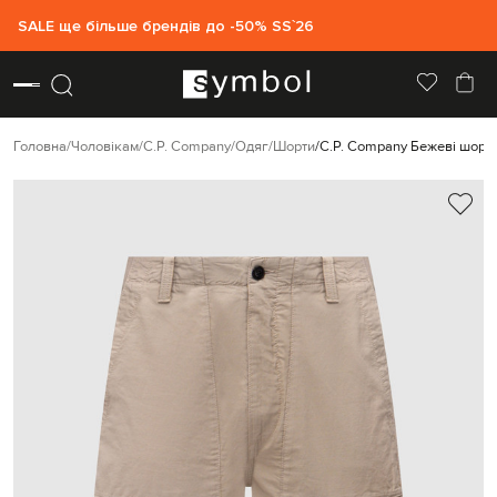
SALE ще більше брендів до -50% SS`26
Головна
Чоловікам
C.P. Company
Одяг
Шорти
C.P. Company Бежеві шорти