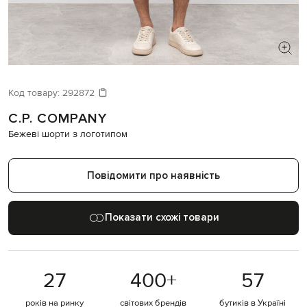
ШУКАЄТЕ НОВИЙ ОБРАЗ?
Давайте підберемо щось ще
Код товару:
292872
C.P. COMPANY
Схожі товари
Бежеві шорти з логотипом
Повідомити про наявність
Показати схожі товари
27
400
+
57
років на ринку
світових брендів
бутиків в Україні