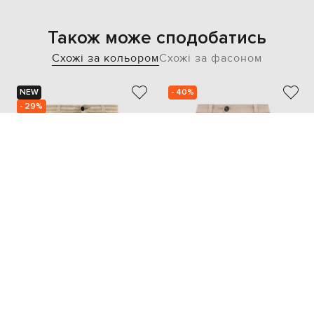
Також може сподобатись
Схожі за кольором
Схожі за фасоном
NEW
- 40%
- 29%
C.P. COMPANY
BRUNELLO CUCINELLI
14 891
32 520
10 444 грн
19 492 грн
L
XL
XS