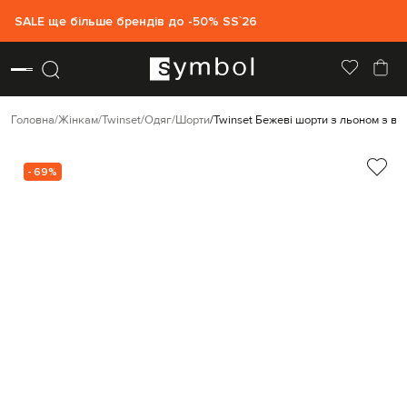
SALE ще більше брендів до -50% SS`26
Головна
Жінкам
Twinset
Одяг
Шорти
Twinset Бежеві шорти з льоном з в
- 69%