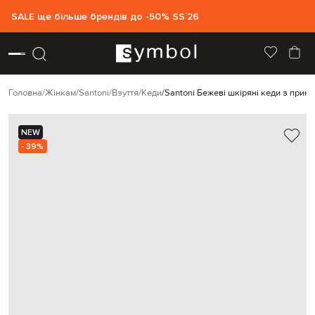
SALE ще більше брендів до -50% SS`26
Головна
Жінкам
Santoni
Взуття
Кеди
Santoni Бежеві шкіряні кеди з прин
NEW
- 39%