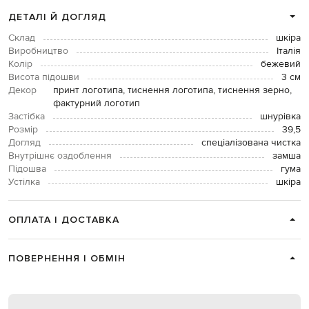
ДЕТАЛІ Й ДОГЛЯД
Склад
шкіра
Виробництво
Італія
Колір
бежевий
Висота підошви
3 см
Декор
принт логотипа, тиснення логотипа, тиснення зерно,
фактурний логотип
Застібка
шнурівка
Розмір
39,5
Догляд
спеціалізована чистка
Внутрішнє оздоблення
замша
Підошва
гума
Устілка
шкіра
ОПЛАТА І ДОСТАВКА
ПОВЕРНЕННЯ І ОБМІН