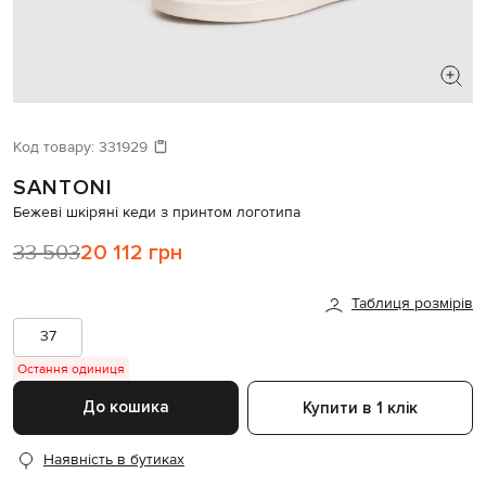
ШУКАЄТЕ НОВИЙ ОБРАЗ?
Давайте підберемо щось ще
Код товару:
331929
SANTONI
Схожі товари
Бежеві шкіряні кеди з принтом логотипа
33 503
20 112 грн
Таблиця розмірів
37
Остання одиниця
До кошика
Купити в 1 клік
Наявність в бутиках