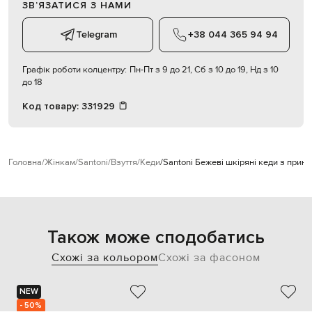
ЗВʼЯЗАТИСЯ З НАМИ
Telegram
+38 044 365 94 94
Графік роботи колцентру:
Пн-Пт з 9 до 21, Сб з 10 до 19, Нд з 10
до 18
Код товару:
331929
Головна
Жінкам
Santoni
Взуття
Кеди
Santoni Бежеві шкіряні кеди з прин
Також може сподобатись
Схожі за кольором
Схожі за фасоном
NEW
- 50%