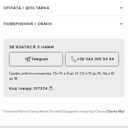
ОПЛАТА І ДОСТАВКА
ПОВЕРНЕННЯ І ОБМІН
ЗВʼЯЗАТИСЯ З НАМИ
Telegram
+38 044 365 94 94
Графік роботи колцентру:
Пн-Пт з 9 до 21, Сб з 10 до 19, Нд з 10
до 18
Код товару:
317374
Головна
Home
Santa Maria Novella
Предмети інтер'єру
Свічки
Santa Maria