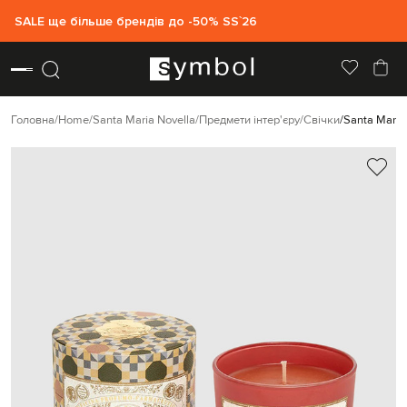
SALE ще більше брендів до -50% SS`26
Головна
Home
Santa Maria Novella
Предмети інтер'єру
Свічки
Santa Maria