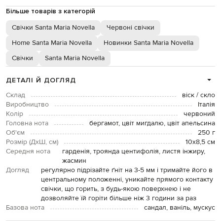
Більше товарів з категорій
Свічки Santa Maria Novella
Червоні свічки
Home Santa Maria Novella
Новинки Santa Maria Novella
Свічки
Santa Maria Novella
ДЕТАЛІ Й ДОГЛЯД
Склад
віск / скло
Виробництво
Італія
Колір
червоний
Головна нота
бергамот, цвіт мигдалю, цвіт апельсина
Об'єм
250 г
Розмір (ДхШ, см)
10х8,5 см
Середня нота
гарденія, троянда центифолія, листя інжиру,
жасмин
Догляд
регулярно підрізайте ґніт на 3-5 мм і тримайте його в
центральному положенні, уникайте прямого контакту
свічки, що горить, з будь-якою поверхнею і не
дозволяйте їй горіти більше ніж 3 години за раз
Базова нота
сандал, ваніль, мускус