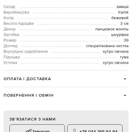
Склад
замша
Виробництво
Італія
Колір
бежевий
Висота підошви
3 см
Декор
ланцюжок моніль
Застібка
шнурівка
Розмір
39
Догляд
спеціалізована чистка
Внутрішнє оздоблення
хутро овчина
Підошва
гума
Устілка
хутро овчина
ОПЛАТА І ДОСТАВКА
ПОВЕРНЕННЯ І ОБМІН
ЗВʼЯЗАТИСЯ З НАМИ
Telegram
+38 044 365 94 94