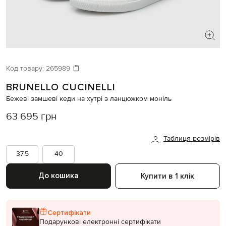
ШУКАЄТЕ НОВИЙ ОБРАЗ?
Давайте підберемо щось ще
Код товару:
265989
BRUNELLO CUCINELLI
Схожі товари
Бежеві замшеві кеди на хутрі з ланцюжком моніль
63 695 грн
Таблиця розмірів
37.5
40
До кошика
Купити в 1 клік
Сертифікати
Подарункові електронні сертифікати