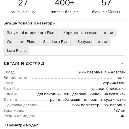
27
400
+
57
років на ринку
світових брендів
бутиків в Україні
Більше товарів з категорій
Завужені штани Loro Piana
Коричневі завужені штани
Одяг Loro Piana
Sale Loro Piana
Завужені штани
Loro Piana
ДЕТАЛІ Й ДОГЛЯД
Склад
96% бавовна, 4% еластан
Виробництво
Італія
Колір
коричневий
Застібка
ґудзики, блискавка
Кишені
дві бокові кишені, дві задні кишені на ґудзиках
Догляд
ручне або машинне прання, суха чистка
Підкладка деталей
65% поліестер, 35% бавовна
Зріст моделі
187 см
Розмір на моделі
48
Параметри моделі