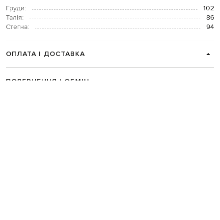
Груди:
102
Талія:
86
Стегна:
94
ОПЛАТА І ДОСТАВКА
ПОВЕРНЕННЯ І ОБМІН
ЗВʼЯЗАТИСЯ З НАМИ
Telegram
+38 044 365 94 94
Графік роботи колцентру:
Пн-Пт з 9 до 21, Сб з 10 до 19, Нд з 10
до 18
Код товару:
285096