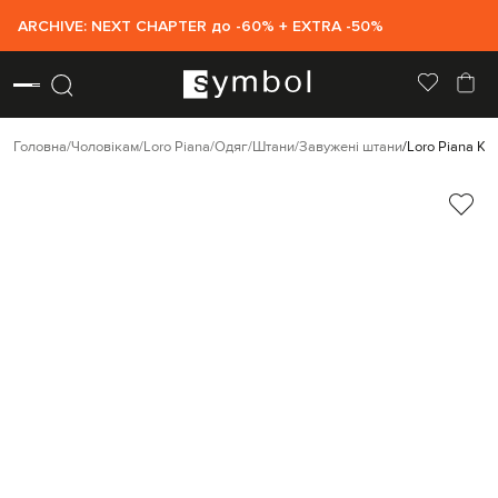
ARCHIVE: NEXT CHAPTER до -60% + EXTRA -50%
Головна
Чоловікам
Loro Piana
Одяг
Штани
Завужені штани
Loro Piana Ко