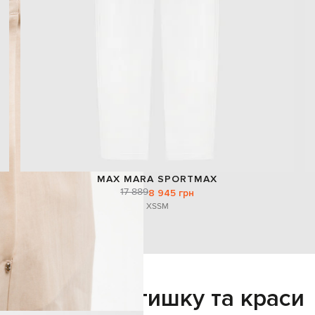
MAX MARA SPORTMAX
17 889
8 945 грн
XS
S
M
Додайте затишку та краси