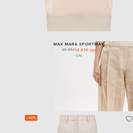
MAX MARA SPORTMAX
28 952
14 476 грн
S/M
- 40%