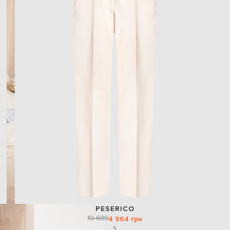
PESERICO
19 699
4 964 грн
S