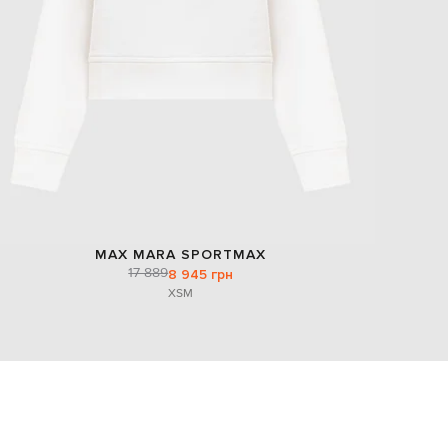
MAX MARA SPORTMAX
17 889
8 945 грн
XS
M