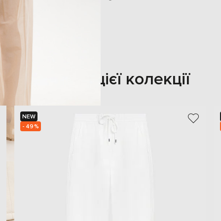
Також з цієї колекції
NEW
- 49%