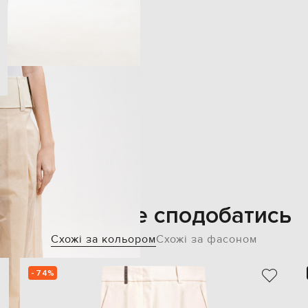
Також може сподобатись
Схожі за кольором
Схожі за фасоном
- 74%