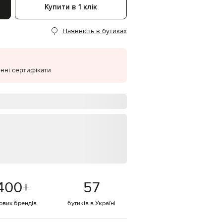
Купити в 1 клік
EUR
Denmark
€
Наявність в бутиках
EUR
Estonia
€
нні сертифікати
EUR
Finland
€
EUR
France
€
EUR
Germany
€
EUR
Greece
€
400
+
57
EUR
Hungary
€
тових брендів
бутиків в Україні
EUR