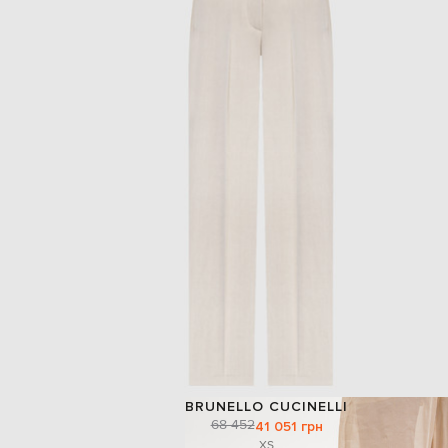
BRUNELLO CUCINELLI
68 452
41 051 грн
XS