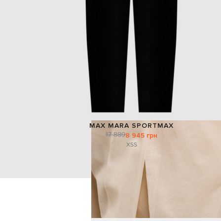
MAX MARA SPORTMAX
17 889
8 945 грн
XS
S