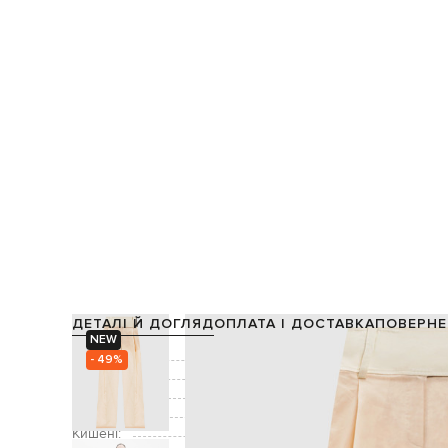
ДЕТАЛІ Й ДОГЛЯД
ОПЛАТА І ДОСТАВКА
ПОВЕРНЕ
NEW
Склад:
- 49%
Колір:
Декор:
Застібка:
Кишені:
дві кишені в