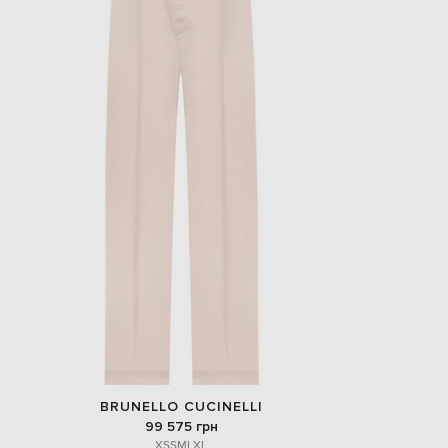
BRUNELLO CUCINELLI
99 575 грн
XS
S
M
L
XL