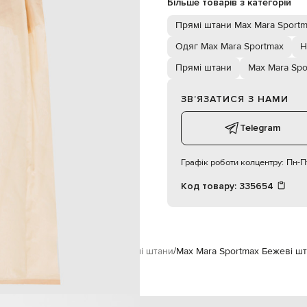
Більше товарів з категорій
суха чистка
100% бавовна
Прямі штани Max Mara Sport
176 см
38
Одяг Max Mara Sportmax
Н
Прямі штани
Max Mara Spo
60
90
ЗВʼЯЗАТИСЯ З НАМИ
Telegram
Графік роботи колцентру:
Пн-Пт
Код товару:
335654
ara Sportmax
Одяг
Штани
Прямі штани
Max Mara Sportmax Бежеві ш