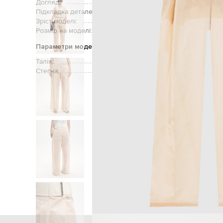
Догляд:
Підкладка деталей:
Зріст моделі:
Розмір на моделі:
Параметри моделі
Талія:
Стегна:
Головна
Жінкам
Max M