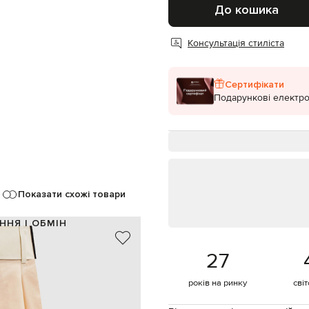
До кошика
Консультація стиліста
Сертифікати
Подарункові електро
Показати схожі товари
ННЯ І ОБМІН
100% бавовна / 100% бавовна
27
бежевий
защипи
років на ринку
сві
ґудзики, кнопки, блискавка
 бокових швах, дві задні кишені