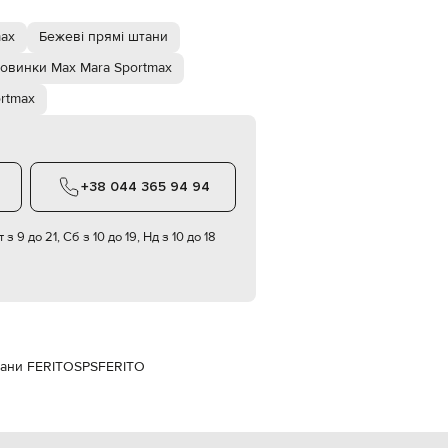
Italy
€
max
Бежеві прямі штани
EUR
Latvia
овинки Max Mara Sportmax
€
rtmax
EUR
Lithuania
€
EUR
Luxembourg
+38 044 365 94 94
€
EUR
 з 9 до 21, Сб з 10 до 19, Нд з 10 до 18
Netherlands
€
PLN
Poland
zł
EUR
Portugal
тани FERITO
SPSFERITO
€
EUR
Romania
€