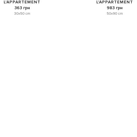
L'APPARTEMENT
L'APPARTEMENT
363 грн
983 грн
30x50 cm
50x90 cm