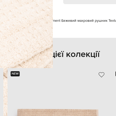
на
Рушники для ванни
L'Appartement Бежевий махровий рушник Text
Також з цієї колекції
NEW