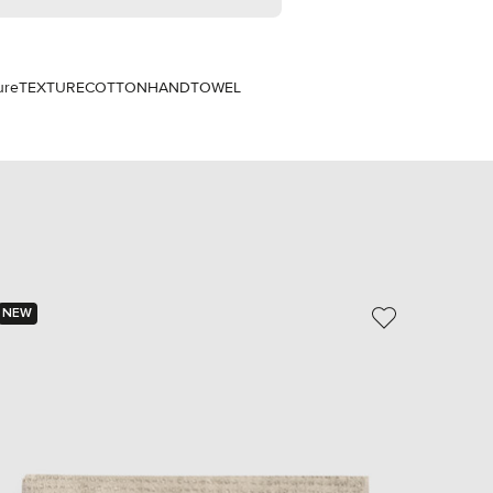
EUR
Slovakia
€
EUR
ure
TEXTURECOTTONHANDTOWEL
Slovenia
€
EUR
Spain
€
EUR
Sweden
€
UAH
Ukraine
₴
NEW
NEW
EUR
Other
€