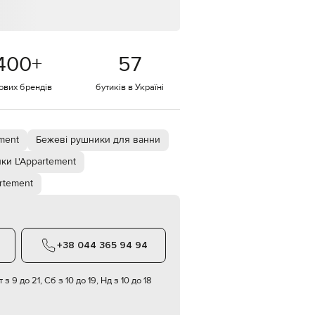
Italy
€
EUR
Latvia
€
400
+
57
EUR
тових брендів
бутиків в Україні
Lithuania
€
EUR
Luxembourg
€
ment
Бежеві рушники для ванни
ки L'Appartement
EUR
Netherlands
€
artement
PLN
Poland
zł
+38 044 365 94 94
EUR
Portugal
€
 з 9 до 21, Сб з 10 до 19, Нд з 10 до 18
EUR
Romania
€