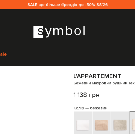
SALE ще більше брендів до -50% SS`26
на
Рушники для ванни
L'Appartement Бежевий махровий рушник Text
ale
Код товару:
331771
L'APPARTEMENT
Бежевий махровий рушник Tex
1 138 грн
Колір —
бежевий