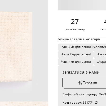
27
років на ринку
сві
Більше товарів з категорій
Рушники для ванни L'Apparte
Home L'Appartement
Новин
Рушники для ванни
L'App
ЗВʼЯЗАТИСЯ З НАМИ
Telegram
Графік роботи колцентру:
Пн-Пт
Код товару:
331771