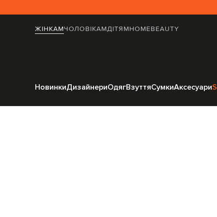
ЖІНКАМ
ЧОЛОВІКАМ
ДІТЯМ
HOME
BEAUTY
Головна
Home
L'Appartement
Ван
Новинки
Дизайнери
Одяг
Взуття
Сумки
Аксесуари
S