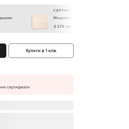
EUR
L'APPARTEMENT
Denmark
€
 рушник
Махровий бежевий рушник Texture
EUR
2 276 грн
Estonia
€
EUR
Finland
€
Купити в 1 клік
EUR
France
€
EUR
Germany
€
нні сертифікати
EUR
Greece
€
EUR
Hungary
€
EUR