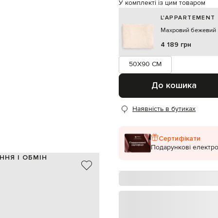
У комплекті із цим товаром
L'APPARTEMENT
Махровий бежевий
4 189 грн
50X90 CM
До кошика
Наявність в бутиках
Сертифікати
Подарункові електро
ННЯ І ОБМІН
100% бавовна
бежевий
тканий текстурний візерунок
90х50 см
ручне або машинне прання