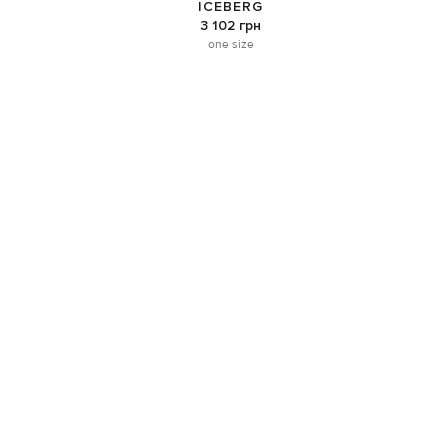
ICEBERG
3 102 грн
one size