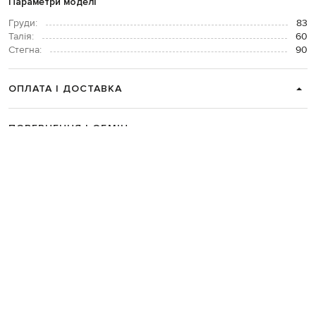
Параметри моделі
Груди:
83
Талія:
60
Стегна:
90
ОПЛАТА І ДОСТАВКА
ПОВЕРНЕННЯ І ОБМІН
ЗВʼЯЗАТИСЯ З НАМИ
Telegram
+38 044 365 94 94
Графік роботи колцентру:
Пн-Пт з 9 до 21, Сб з 10 до 19, Нд з 10
до 18
Код товару:
296092