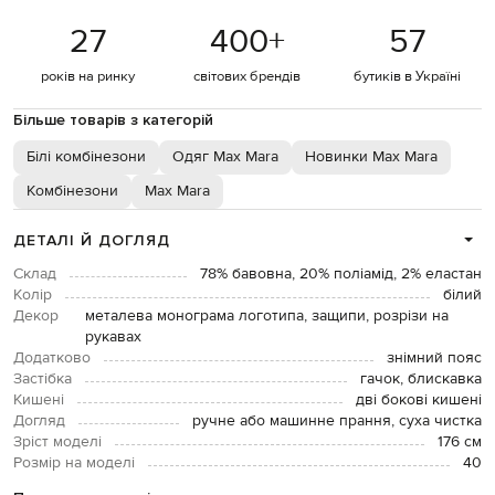
27
400
+
57
років на ринку
світових брендів
бутиків в Україні
Більше товарів з категорій
Білі комбінезони
Одяг Max Mara
Новинки Max Mara
Комбінезони
Max Mara
ДЕТАЛІ Й ДОГЛЯД
Склад
78% бавовна, 20% поліамід, 2% еластан
Колір
білий
Декор
металева монограма логотипа, защипи, розрізи на
рукавах
Додатково
знімний пояс
Застібка
гачок, блискавка
Кишені
дві бокові кишені
Догляд
ручне або машинне прання, суха чистка
Зріст моделі
176 см
Розмір на моделі
40