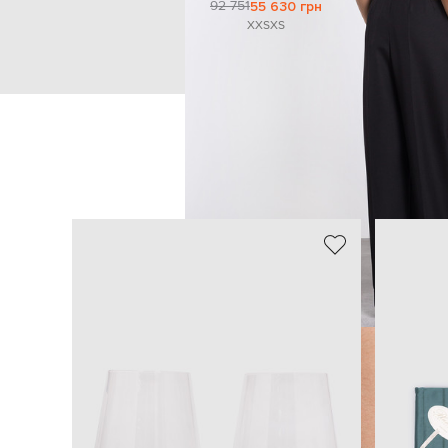
92 751
55 630 грн
XXS
XS