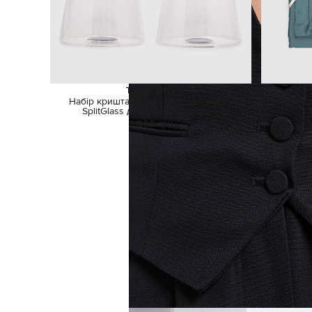
TREBONN
Набір кришталевих склянок-келихів
Зелени
SplitGlass для червоного вина
1 862 грн