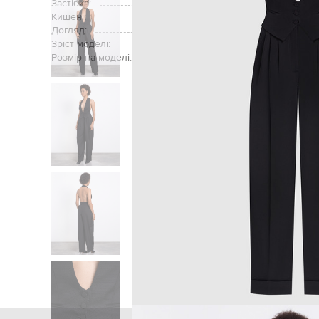
Застібка:
Кишені:
Догляд:
Зріст моделі:
Розмір на моделі:
Головна
Жінкам
ALEXANDRE VAUTHIE