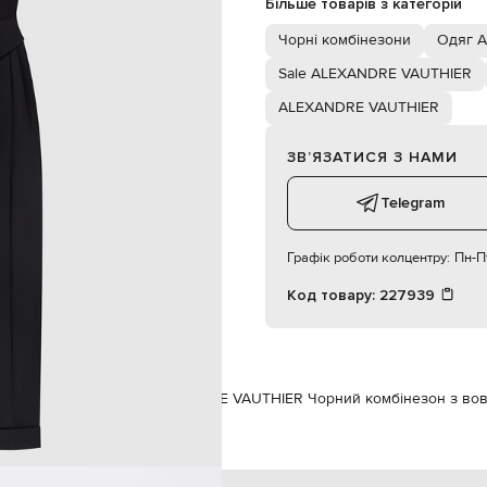
Більше товарів з категорій
гачки, ґудзики, блискавка
дві бокові кишені
Чорні комбінезони
Одяг 
суха чистка
171 см
Sale ALEXANDRE VAUTHIER
38
ALEXANDRE VAUTHIER
ЗВʼЯЗАТИСЯ З НАМИ
Telegram
Графік роботи колцентру:
Пн-Пт
Код товару:
227939
R
Одяг
Комбінезони
ALEXANDRE VAUTHIER Чорний комбінезон з вов