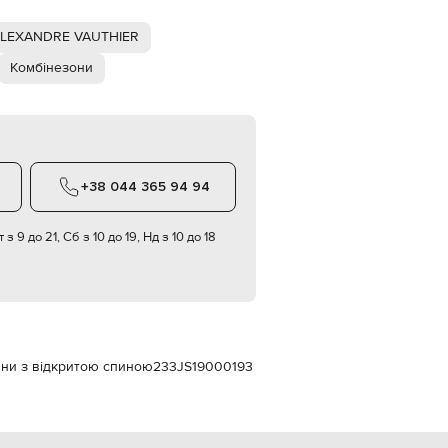
Italy
€
ALEXANDRE VAUTHIER
EUR
Latvia
Комбінезони
€
EUR
Lithuania
€
EUR
Luxembourg
+38 044 365 94 94
€
EUR
 з 9 до 21, Сб з 10 до 19, Нд з 10 до 18
Netherlands
€
PLN
Poland
zł
EUR
Portugal
ни з відкритою спиною
233JS19000193
€
EUR
Romania
€