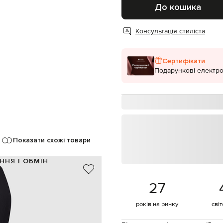
До кошика
Консультація стиліста
Сертифікати
Подарункові електро
Показати схожі товари
ННЯ І ОБМІН
100% вовна / 100% поліестер
27
100% купро
чорний
років на ринку
сві
, лампаси, відвороти, поєднання