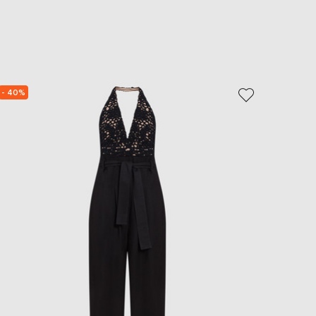
EUR
Slovakia
€
EUR
Slovenia
€
- 40%
- 69%
EUR
Spain
€
EUR
Sweden
€
UAH
Ukraine
₴
EUR
Other
€