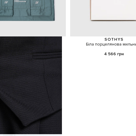
BLUMARINE
SOTHYS
й набір постільної білизни з
Біла порцелянова мильн
кристалами Swarovski
44 256 грн
4 566 грн