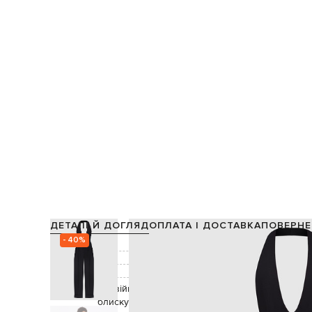
ДЕТАЛІ Й ДОГЛЯД
ОПЛАТА І ДОСТАВКА
ПОВЕРНЕ
- 40%
Склад:
Підкладка:
Колір:
Декор:
подвійна конструкція, защипи, імітація кишень
блискучої та матової текстур