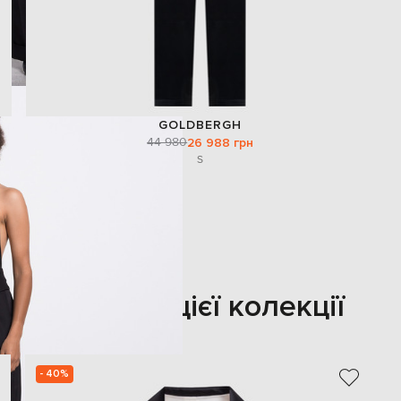
GOLDBERGH
44 980
26 988 грн
S
Також з цієї колекції
- 40%