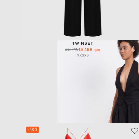
TWINSET
25 748
15 459 грн
XXS
XS
- 40%