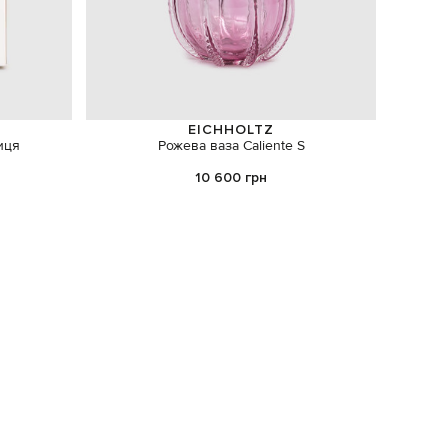
EICHHOLTZ
иця
Рожева ваза Caliente S
Дифузо
10 600 грн