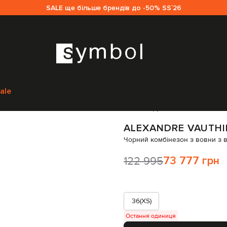
SALE ще більше брендів до -50% SS`26
R
Одяг
Комбінезони
ALEXANDRE VAUTHIER Чорний комбінезон з вов
ale
Код товару:
227939
ALEXANDRE VAUTHI
Чорний комбінезон з вовни з 
122 995
73 777 грн
36(XS)
Остання одиниця