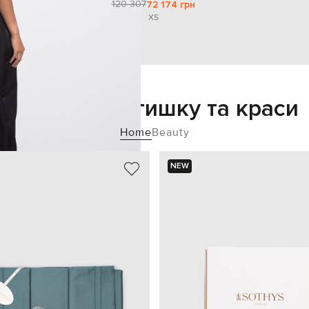
120 307
72 174 грн
XS
Додайте затишку та краси
Home
Beauty
NEW