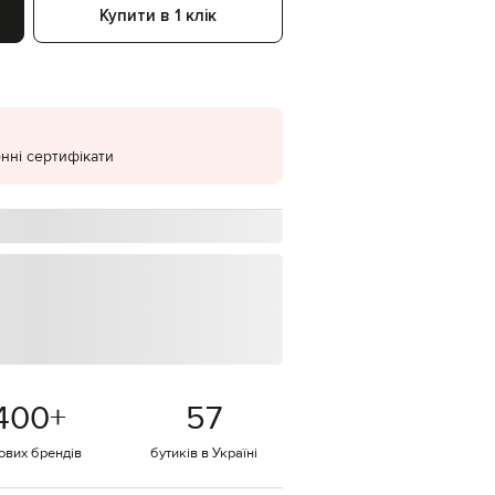
Купити в 1 клік
EUR
Denmark
€
EUR
Estonia
€
нні сертифікати
EUR
Finland
€
EUR
France
€
EUR
Germany
€
EUR
Greece
€
400
+
57
EUR
Hungary
€
тових брендів
бутиків в Україні
EUR