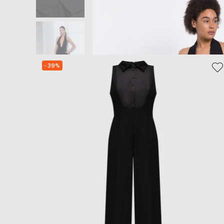
- 39%