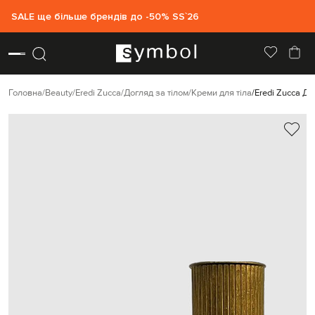
SALE ще більше брендів до -50% SS`26
Головна
Beauty
Eredi Zucca
Догляд за тілом
Креми для тіла
Eredi Zucca Де