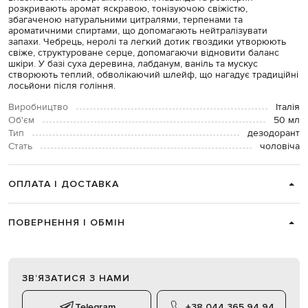
розкривають аромат яскравою, тонізуючою свіжістю,
збагаченою натуральними цитралями, терпенами та
ароматичними спиртами, що допомагають нейтралізувати
запахи. Чебрець, неролі та легкий дотик гвоздики утворюють
свіже, структуроване серце, допомагаючи відновити баланс
шкіри. У базі суха деревина, лабданум, ваніль та мускус
створюють теплий, обволікаючий шлейф, що нагадує традиційні
лосьйони після гоління.
Виробництво
Італія
Об'єм
50 мл
Тип
дезодорант
Стать
чоловіча
ОПЛАТА І ДОСТАВКА
ПОВЕРНЕННЯ І ОБМІН
ЗВʼЯЗАТИСЯ З НАМИ
Telegram
+38 044 365 94 94