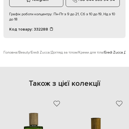
Графік роботи колцентру:
Пн-Пт з 9 до 21, Сб з 10 до 19, Нд з 10
до 18
Код товару:
332288
Головна
Beauty
Eredi Zucca
Догляд за тілом
Креми для тіла
Eredi Zucca Де
Також з цієї колекції