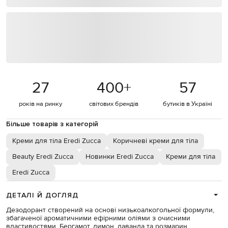
27
400
+
57
років на ринку
світових брендів
бутиків в Україні
Більше товарів з категорій
Креми для тіла Eredi Zucca
Коричневі креми для тіла
Beauty Eredi Zucca
Новинки Eredi Zucca
Креми для тіла
Eredi Zucca
ДЕТАЛІ Й ДОГЛЯД
Дезодорант створений на основі низькоалкогольної формули,
збагаченої ароматичними ефірними оліями з очисними
властивостями. Бергамот, лимон, лаванда та розмарин