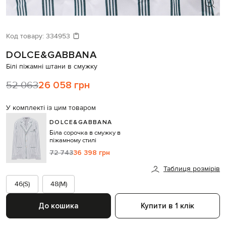
Код товару:
334953
DOLCE&GABBANA
Білі піжамні штани в смужку
52 063
26 058 грн
У комплекті із цим товаром
DOLCE&GABBANA
Біла сорочка в смужку в
піжамному стилі
72 743
36 398 грн
Таблиця розмірів
46(S)
48(M)
До кошика
Купити в 1 клік