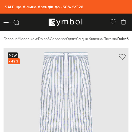
SALE ще більше брендів до -50% SS`26
Головна
Чоловікам
Dolce&Gabbana
Одяг
Спідня білизна
Піжами
Dolce&Ga
NEW
- 49%