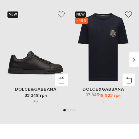
NEW
NEW
- 49%
DOLCE&GABBANA
DOLCE&GABBANA
37 845
33 348 грн
18 923 грн
45
L