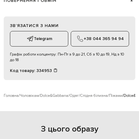
ПОВЕРНЕННЯ І ОБМІН
ЗВʼЯЗАТИСЯ З НАМИ
Telegram
+38 044 365 94 94
Графік роботи колцентру:
Пн-Пт з 9 до 21, Сб з 10 до 19, Нд з 10
до 18
Код товару:
334953
Головна
Чоловікам
Dolce&Gabbana
Одяг
Спідня білизна
Піжами
Dolce&Ga
З цього образу