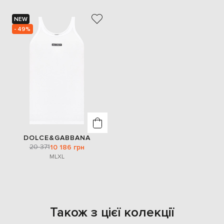
NEW
- 49%
DOLCE&GABBANA
20 371
10 186 грн
M
L
XL
Також з цієї колекції