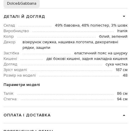
Dolce&Gabbana
ДЕТАЛІ Й ДОГЛЯД
Склад
49% бавовна, 48% поліестер, 3% шовк
Виробництво
Італія
Колір
білий, зелений
Декор
візерунок смужка, нашивка логотипа, декоративні
рядки, защипи
Застібка
еластичний пояс на шнурку
Кишені
дві бокові кишені, задня накладна кишеня
Догляд
суха чистка
Зріст моделі
187 см
Розмір на моделі
48
Параметри моделі
Талія:
86 см
Стегна:
94 см
ОПЛАТА І ДОСТАВКА