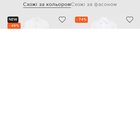
Схожі за кольором
Схожі за фасоном
NEW
- 74%
- 49%
MAX MARA
MAX MARA SPORTMAX
25 231
24 714
12 616 грн
6 204 грн
S/M
M
M/L
L
L/XL
M