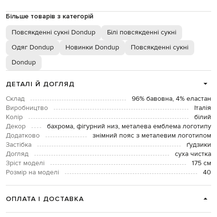
Більше товарів з категорій
Повсякденні сукні Dondup
Білі повсякденні сукні
Одяг Dondup
Новинки Dondup
Повсякденні сукні
Dondup
ДЕТАЛІ Й ДОГЛЯД
Склад
96% бавовна, 4% еластан
Виробництво
Італія
Колір
білий
Декор
бахрома, фігурний низ, металева емблема логотипу
Додатково
знімний пояс з металевим логотипом
Застібка
ґудзики
Догляд
суха чистка
Зріст моделі
175 см
Розмір на моделі
40
ОПЛАТА І ДОСТАВКА