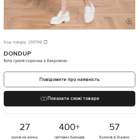
ШУКАЄТЕ НОВИЙ ОБРАЗ?
Давайте підберемо щось ще
Код товару:
218799
DONDUP
Схожі товари
Біла сукня-сорочка з бахромою
Повідомити про наявність
Показати схожі товари
27
400
+
57
років на ринку
світових брендів
бутиків в Україні