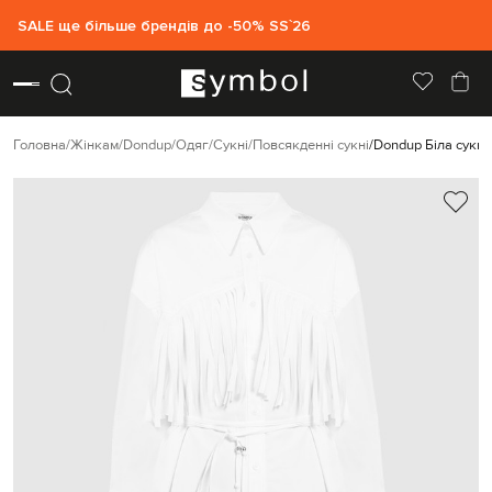
SALE ще більше брендів до -50% SS`26
Головна
Жінкам
Dondup
Одяг
Сукні
Повсякденні сукні
Dondup Біла сукн