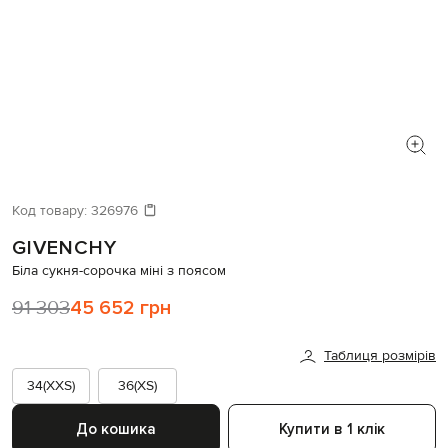
Код товару:
326976
GIVENCHY
Біла сукня-сорочка міні з поясом
91 303
45 652 грн
Таблиця розмірів
34(XXS)
36(XS)
До кошика
Купити в 1 клік