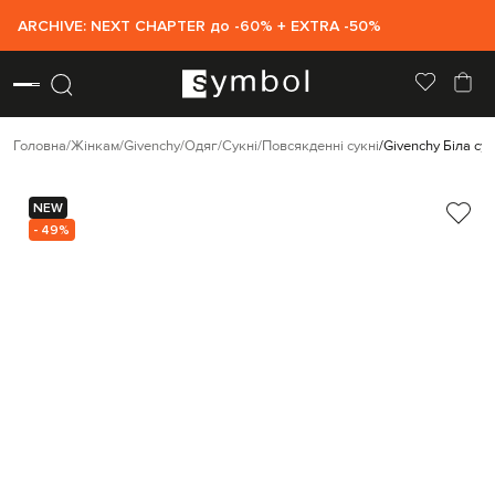
ARCHIVE: NEXT CHAPTER до -60% + EXTRA -50%
Головна
Жінкам
Givenchy
Одяг
Сукні
Повсякденні сукні
Givenchy Біла су
NEW
- 49%