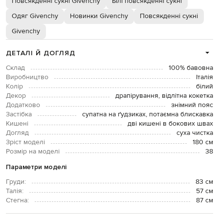
Повсякденні сукні Givenchy
Білі повсякденні сукні
Одяг Givenchy
Новинки Givenchy
Повсякденні сукні
Givenchy
ДЕТАЛІ Й ДОГЛЯД
Склад
100% бавовна
Виробництво
Італія
Колір
білий
Декор
драпірування, відлітна кокетка
Додатково
знімний пояс
Застібка
супатна на ґудзиках, потаємна блискавка
Кишені
дві кишені в бокових швах
Догляд
суха чистка
Зріст моделі
180 см
Розмір на моделі
38
Параметри моделі
Груди:
83 см
Талія:
57 см
Стегна:
87 см