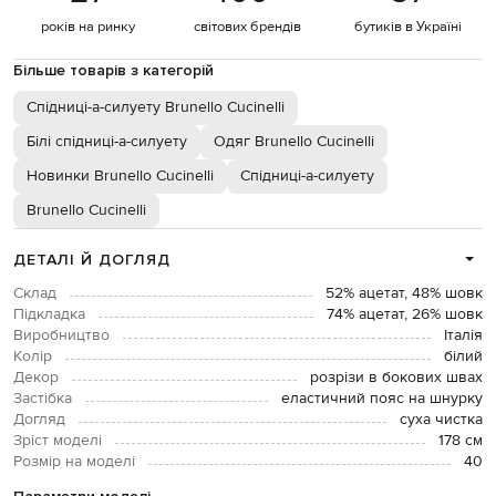
років на ринку
світових брендів
бутиків в Україні
Більше товарів з категорій
Спідниці-а-силуету Brunello Cucinelli
Білі спідниці-а-силуету
Одяг Brunello Cucinelli
Новинки Brunello Cucinelli
Спідниці-а-силуету
Brunello Cucinelli
ДЕТАЛІ Й ДОГЛЯД
Склад
52% ацетат, 48% шовк
Підкладка
74% ацетат, 26% шовк
Виробництво
Італія
Колір
білий
Декор
розрізи в бокових швах
Застібка
еластичний пояс на шнурку
Догляд
суха чистка
Зріст моделі
178 см
Розмір на моделі
40