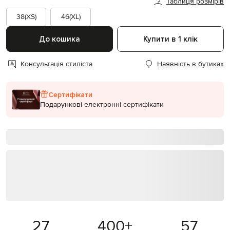
Таблиця розмірів
38(XS)
46(XL)
До кошика
Купити в 1 клік
Консультація стиліста
Наявність в бутиках
Сертифікати
Подарункові електронні сертифікати
27
400
+
57