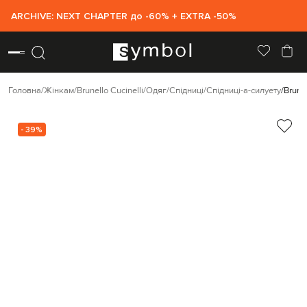
ARCHIVE: NEXT CHAPTER до -60% + EXTRA -50%
Головна
Жінкам
Brunello Cucinelli
Одяг
Спідниці
Спідниці-а-силуету
Brune
- 39%