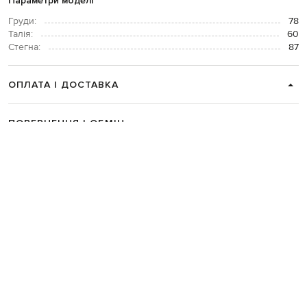
Параметри моделі
Груди:
78
Талія:
60
Стегна:
87
ОПЛАТА І ДОСТАВКА
ПОВЕРНЕННЯ І ОБМІН
ЗВʼЯЗАТИСЯ З НАМИ
Telegram
+38 044 365 94 94
Графік роботи колцентру:
Пн-Пт з 9 до 21, Сб з 10 до 19, Нд з 10
до 18
Код товару:
285702