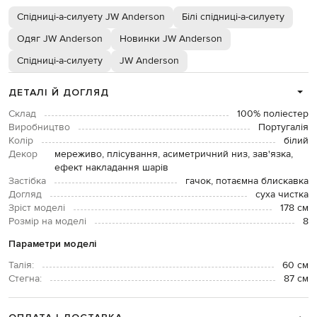
Спідниці-а-силуету JW Anderson
Білі спідниці-а-силуету
Одяг JW Anderson
Новинки JW Anderson
Спідниці-а-силуету
JW Anderson
ДЕТАЛІ Й ДОГЛЯД
Склад
100% поліестер
Виробництво
Португалія
Колір
білий
Декор
мереживо, плісування, асиметричний низ, зав'язка,
ефект накладання шарів
Застібка
гачок, потаємна блискавка
Догляд
суха чистка
Зріст моделі
178 см
Розмір на моделі
8
Параметри моделі
Талія:
60 см
Стегна:
87 см