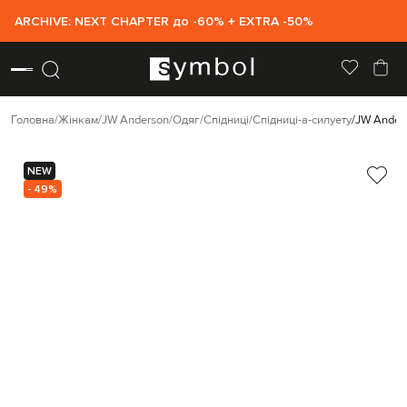
ARCHIVE: NEXT CHAPTER до -60% + EXTRA -50%
Головна
Жінкам
JW Anderson
Одяг
Спідниці
Спідниці-а-силуету
JW Anders
NEW
- 49%