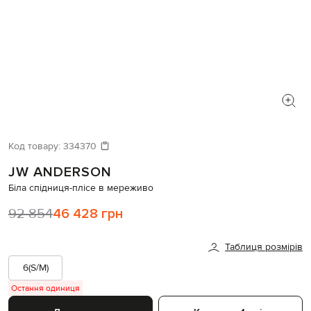
Код товару:
334370
JW ANDERSON
Біла спідниця-плісе в мереживо
92 854
46 428 грн
Таблиця розмірів
6(S/M)
Остання одиниця