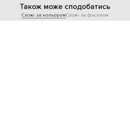
Також може сподобатись
Схожі за кольором
Схожі за фасоном
NEW
- 39%
- 40%
GIANNI CHIARINI
VALENTINO
26 213
169 732
15 718 грн
101 850 грн
one size
one size