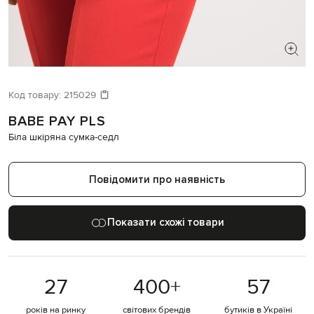
ШУКАЄТЕ НОВИЙ ОБРАЗ?
Давайте підберемо щось ще
Код товару:
215029
BABE PAY PLS
Схожі товари
Біла шкіряна сумка-седл
Повідомити про наявність
Показати схожі товари
27
400
+
57
років на ринку
світових брендів
бутиків в Україні