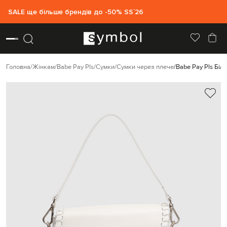
SALE ще більше брендів до -50% SS`26
Головна
Жінкам
Babe Pay Pls
Сумки
Сумки через плече
Babe Pay Pls Біл