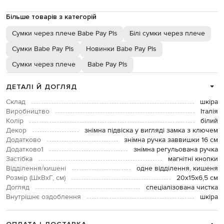
Більше товарів з категорій
Сумки через плече Babe Pay Pls
Білі сумки через плече
Сумки Babe Pay Pls
Новинки Babe Pay Pls
Сумки через плече
Babe Pay Pls
ДЕТАЛІ Й ДОГЛЯД
Склад
шкіра
Виробництво
Італія
Колір
білий
Декор
знімна підвіска у вигляді замка з ключем
Додатково
знімна ручка заввишки 16 см
Додатково1
знімна регульована ручка
Застібка
магнітні кнопки
Відділення/кишені
одне відділення, кишеня
Розмір (ШхВхГ, см)
20х15х6,5 см
Догляд
спеціалізована чистка
Внутрішнє оздоблення
шкіра