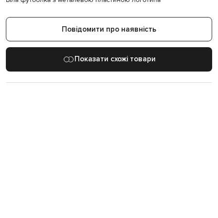
Повідомити про наявність
Показати схожі товари
27
400
+
57
років на ринку
світових брендів
бутиків в Україні
Більше товарів з категорій
Футболки Dolce&Gabbana
Білі футболки
Одяг Dolce&Gabbana
Новинки Dolce&Gabbana
Футболки
Dolce&Gabbana
ДЕТАЛІ Й ДОГЛЯД