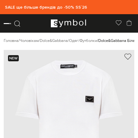
SALE ще більше брендів до -50% SS`26
Головна
Чоловікам
Dolce&Gabbana
Одяг
Футболки
Dolce&Gabbana Біла 
NEW