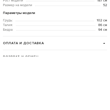
Рост модели
187 см
Размер на модели
52
Параметры модели
Грудь:
102 см
Талия:
86 см
Бедра:
94 см
ОПЛАТА И ДОСТАВКА
ВОЗВРАТ И ОБМЕН
СВЯЗАТЬСЯ С НАМИ
Telegram
+38 044 365 94 94
График работы колцентра:
Пн-Пт с 9 до 21, Сб с 10 до 19, Вс с 10
до 18