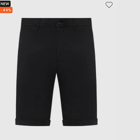
NEW
NEW
- 49%
- 49%