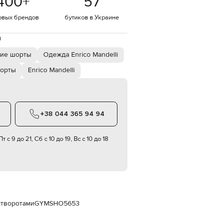
400
+
57
Italy
€
овых брендов
бутиков в Украине
EUR
Latvia
й
€
ие шорты
Одежда Enrico Mandelli
EUR
Lithuania
€
орты
Enrico Mandelli
EUR
Luxembourg
€
+38 044 365 94 94
EUR
Netherlands
€
т с 9 до 21, Сб с 10 до 19, Вс с 10 до 18
PLN
Poland
zł
EUR
Portugal
€
отворотами
GYMSHO5653
EUR
Romania
€