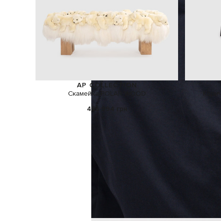
AP COLLECTION
Скамейка POLAR WOOD
Корич
455 994 грн