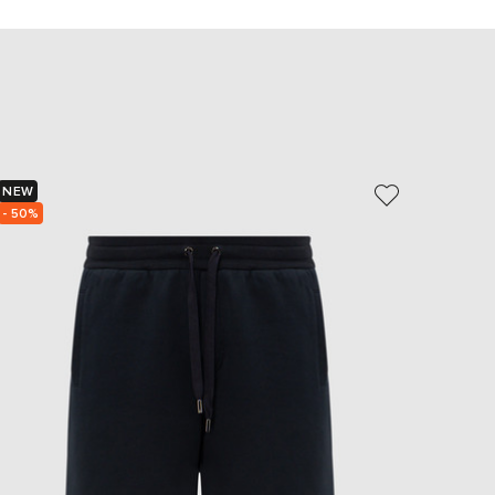
EUR
Slovakia
€
EUR
Slovenia
€
EUR
Spain
€
NEW
NEW
- 50%
- 49%
EUR
Sweden
€
UAH
Ukraine
₴
EUR
Other
€