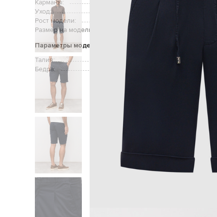
Карманы:
три боков
Уход:
Рост модели:
Размер на модели:
Параметры модели
Талия:
Бедра:
Главная
Мужчинам
Enri