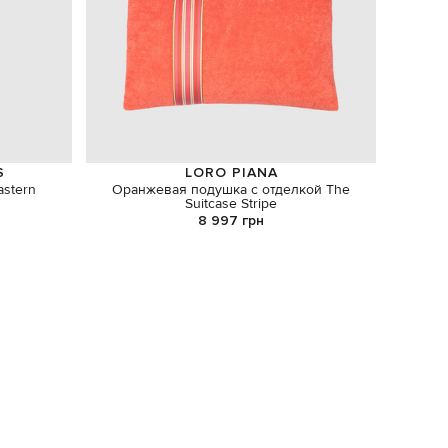
S
LORO PIANA
astern
Оранжевая подушка с отделкой The
Сине
Suitcase Stripe
8 997 грн