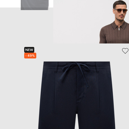
NEW
- 49%