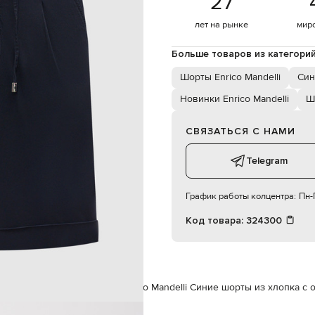
27
ых кармана, три задних кармана
ручная или машинная стирка
лет на рынке
мир
187 см
48
Больше товаров из категори
Шорты Enrico Mandelli
Син
86 см
Новинки Enrico Mandelli
Ш
94 см
СВЯЗАТЬСЯ С НАМИ
Telegram
График работы колцентра:
Пн-П
Код товара:
324300
co Mandelli
Одежда
Шорты
Enrico Mandelli Синие шорты из хлопка с 