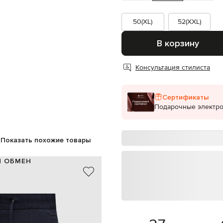
50(XL)
52(XXL)
В корзину
Консультация стилиста
Сертификаты
Подарочные электр
Показать похожие товары
И ОБМЕН
97% хлопок, 3% эластан
Италия
синий
отвороты, защипы
ия, эластичный пояс на шнурке