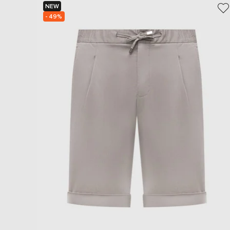
NEW
- 49%