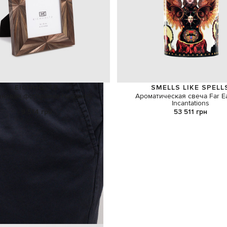
EICHHOLTZ
SMELLS LIKE SPELL
невая фоторамка Harvard S
Ароматическая свеча Far E
Incantations
9 514 грн
53 511 грн