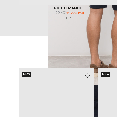
ENRICO MANDELLI
22 491
11 272 грн
L
4XL
NEW
NEW