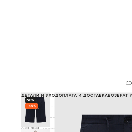
ДЕТАЛИ И УХОД
ОПЛАТА И ДОСТАВКА
ВОЗВРАТ 
NEW
Состав:
- 49%
Производство:
Цвет:
Декор:
Застежка:
пуговица, молн