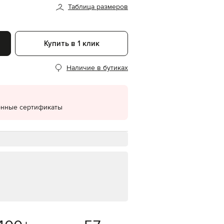
Таблица размеров
EUR
Denmark
€
Купить в 1 клик
EUR
Estonia
€
Наличие в бутиках
EUR
Finland
€
EUR
онные сертификаты
France
€
EUR
Germany
€
EUR
Greece
€
EUR
Hungary
€
EUR