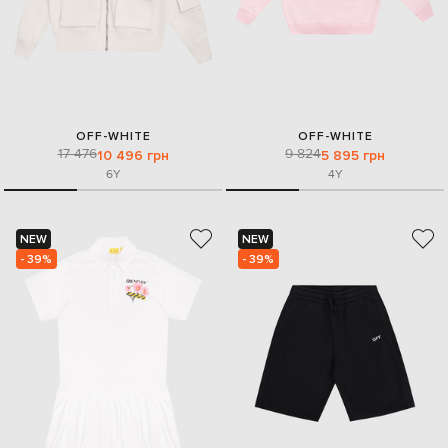
OFF-WHITE
OFF-WHITE
17 476
9 824
10 496 грн
5 895 грн
6Y
4Y
NEW
NEW
- 39%
- 39%