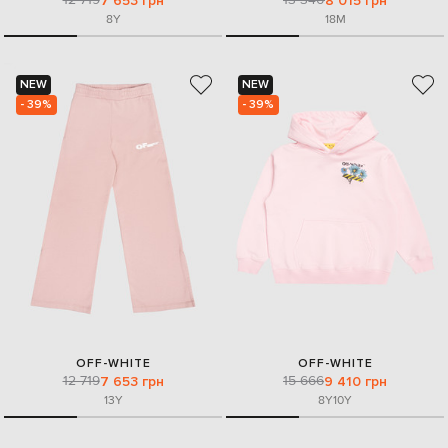
7 653 грн
8 015 грн
8Y
18M
NEW
NEW
- 39%
- 39%
OFF-WHITE
OFF-WHITE
12 719
15 666
7 653 грн
9 410 грн
13Y
8Y
10Y