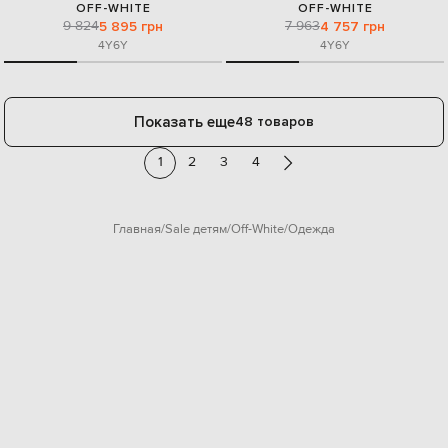
OFF-WHITE
OFF-WHITE
9 824
7 963
5 895 грн
4 757 грн
4Y
6Y
4Y
6Y
Показать еще
48 товаров
1
2
3
4
Главная
Sale детям
Off-White
Одежда