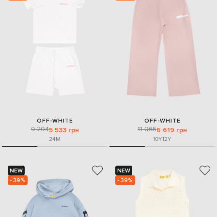
OFF-WHITE
OFF-WHITE
9 204
11 065
5 533 грн
6 619 грн
24M
10Y
12Y
NEW
NEW
- 39%
- 39%