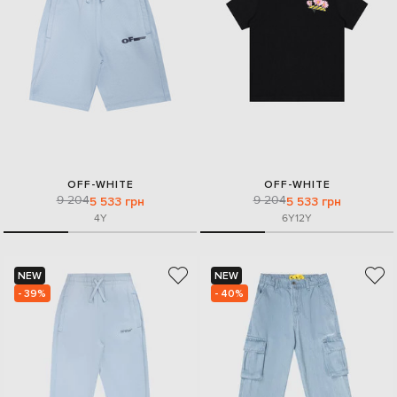
OFF-WHITE
OFF-WHITE
9 204
9 204
5 533 грн
5 533 грн
4Y
6Y
12Y
NEW
NEW
- 39%
- 40%