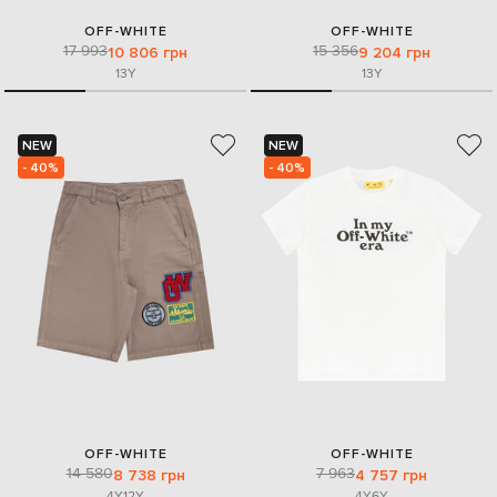
OFF-WHITE
OFF-WHITE
17 993
15 356
10 806 грн
9 204 грн
13Y
13Y
NEW
NEW
- 40%
- 40%
OFF-WHITE
OFF-WHITE
14 580
7 963
8 738 грн
4 757 грн
4Y
12Y
4Y
6Y