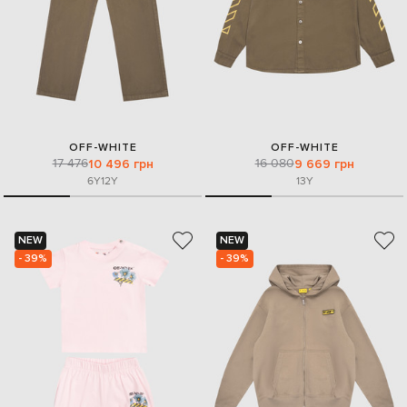
OFF-WHITE
OFF-WHITE
17 476
16 080
10 496 грн
9 669 грн
6Y
12Y
13Y
NEW
NEW
- 39%
- 39%