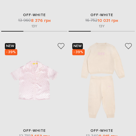
OFF-WHITE
OFF-WHITE
13 960
16 752
8 376 грн
10 031 грн
13Y
13Y
NEW
NEW
- 39%
- 39%
OFF-WHITE
OFF-WHITE
12 719
13 340