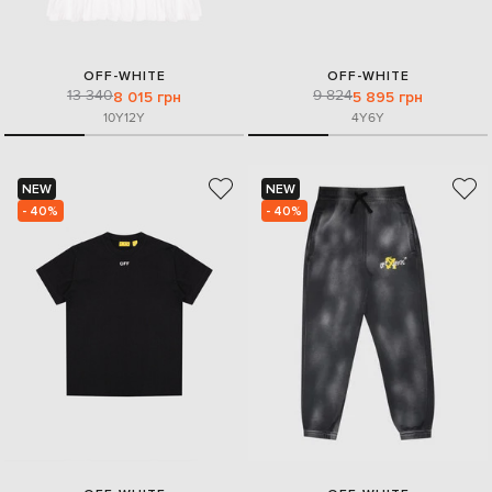
OFF-WHITE
OFF-WHITE
13 340
9 824
8 015 грн
5 895 грн
10Y
12Y
4Y
6Y
NEW
NEW
- 40%
- 40%