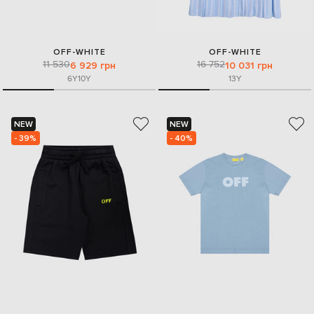
OFF-WHITE
OFF-WHITE
11 530
16 752
6 929 грн
10 031 грн
6Y
10Y
13Y
NEW
NEW
- 39%
- 40%