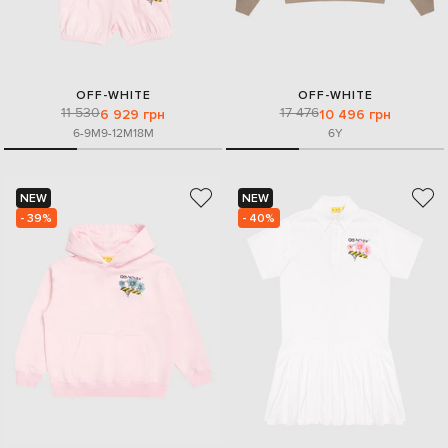
OFF-WHITE
OFF-WHITE
11 530
17 476
6 929 грн
10 496 грн
6-9M
9-12M
18M
6Y
NEW
NEW
- 39%
- 40%