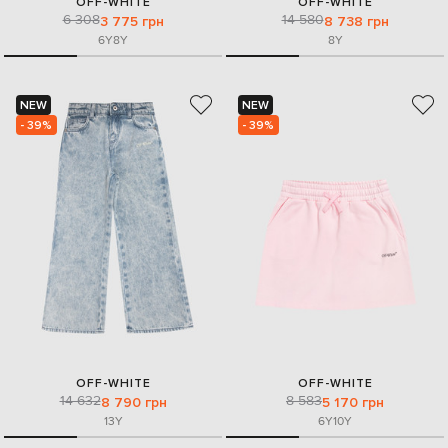
OFF-WHITE
OFF-WHITE
6 308
14 580
3 775 грн
8 738 грн
6Y
8Y
8Y
NEW
NEW
- 39%
- 39%
OFF-WHITE
OFF-WHITE
14 632
8 583
8 790 грн
5 170 грн
13Y
6Y
10Y