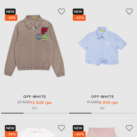
NEW
NEW
- 39%
- 40%
OFF-WHITE
OFF-WHITE
21 508
11 065
12 926 грн
6 619 грн
13Y
6Y
NEW
NEW
- 39%
- 40%