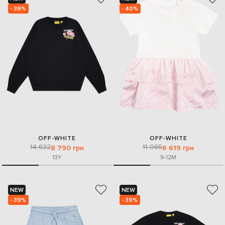
- 39%
- 40%
OFF-WHITE
OFF-WHITE
14 632
11 065
8 790 грн
6 619 грн
13Y
9-12M
NEW
NEW
- 39%
- 39%