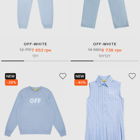
OFF-WHITE
OFF-WHITE
12 719
14 580
7 653 грн
8 738 грн
13Y
10Y
12Y
NEW
NEW
- 39%
- 40%