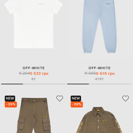
OFF-WHITE
OFF-WHITE
9 204
11 065
5 533 грн
6 619 грн
6Y
4Y
8Y
NEW
NEW
- 39%
- 39%