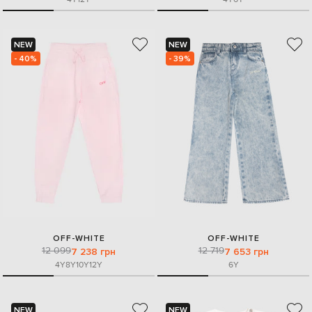
NEW
NEW
- 40%
- 39%
OFF-WHITE
OFF-WHITE
12 099
12 719
7 238 грн
7 653 грн
4Y
8Y
10Y
12Y
6Y
NEW
NEW