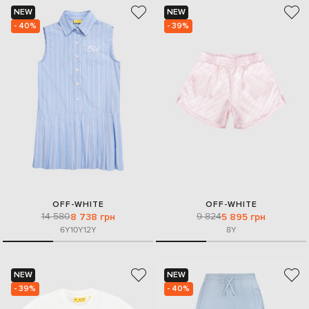
NEW
NEW
- 40%
- 39%
OFF-WHITE
OFF-WHITE
14 580
9 824
8 738 грн
5 895 грн
6Y
10Y
12Y
8Y
NEW
NEW
- 39%
- 40%