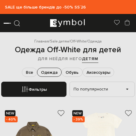
SALE ще більше брендів до -50% SS`26
Главная
Sale детям
Off-White
Одежда
Одежда Off-White для детей
ДЛЯ НЕЁ
ДЛЯ НЕГО
ДЕТЯМ
Все
Одежда
Обувь
Аксессуары
По популярности
Фильтры
NEW
NEW
- 40%
- 39%