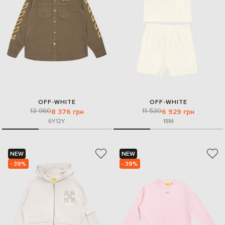
OFF-WHITE
OFF-WHITE
13 960
11 530
8 376 грн
6 929 грн
6Y
12Y
18M
NEW
NEW
- 39%
- 39%