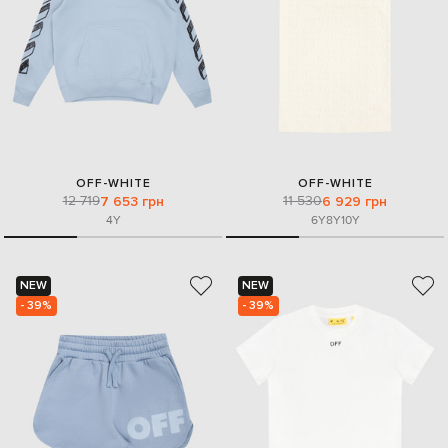
OFF-WHITE
OFF-WHITE
12 719
11 530
7 653 грн
6 929 грн
4Y
6Y
8Y
10Y
NEW
NEW
- 39%
- 39%