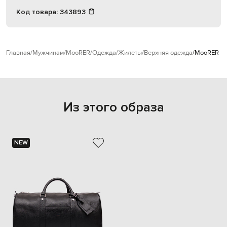
Код товара:
343893
Главная
Мужчинам
MooRER
Одежда
Жилеты
Верхняя одежда
MooRER Ко
Из этого образа
NEW