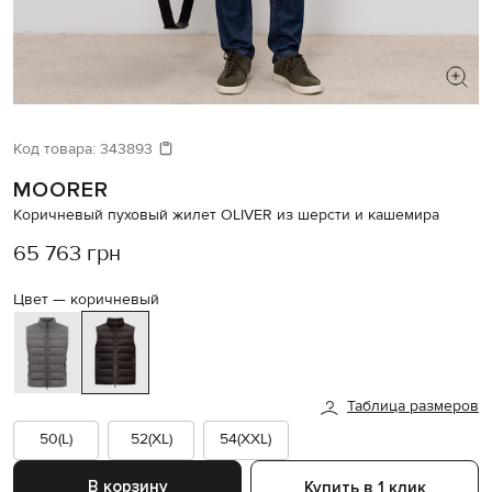
ИЩЕТЕ НОВЫЙ ОБРАЗ?
Давайте подберем что-то еще
Код товара:
343893
MOORER
Похожие товары
Коричневый пуховый жилет OLIVER из шерсти и кашемира
65 763 грн
Цвет —
коричневый
Таблица размеров
50(L)
52(XL)
54(XXL)
В корзину
Купить в 1 клик