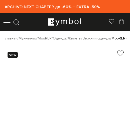
ARCHIVE: NEXT CHAPTER до -60% + EXTRA -50%
Главная
Мужчинам
MooRER
Одежда
Жилеты
Верхняя одежда
MooRER Се
NEW