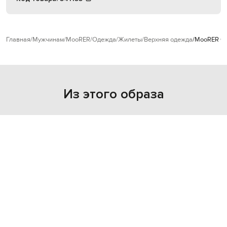
Главная
Мужчинам
MooRER
Одежда
Жилеты
Верхняя одежда
MooRER Се
Из этого образа
NEW