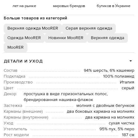
лет на рынке
мировых брендов
бутиков в Украине
Больше товаров из категорий
Верхняя одежда MooRER
Серая верхняя одежда
Одежда MooRER
Новинки MooRER
Верхняя одежда
MooRER
ДЕТАЛИ И УХОД
Состав
94% шерсть, 6% кашемир
Подкладка
100% полиамид
Производство
Италия
Цвет
серый
Декор
простушка в виде горизонтальных полос,
брендированная нашивка-флажок
Застежка
молния с двойным бегунком
Карманы (внешние)
два боковых кармана на молниях
Карманы (внутренние)
два кармана на молниях
Уход
сухая чистка
Утеплитель
95% пух, 5% перо
Рост модели
187 см