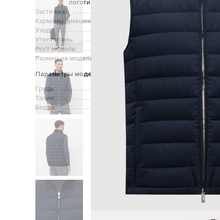
логотипа в тон
Застежка:
Карманы (внешние):
дв
Уход:
Утеплитель:
Рост модели:
Размер на модели:
Параметры модели
Грудь:
Талия:
Бедра: