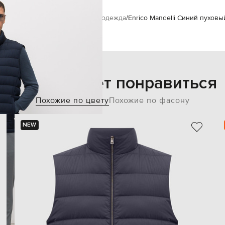
delli
Одежда
Жилеты
Верхняя одежда
Enrico Mandelli Синий пухов
Также может понравиться
Похожие по цвету
Похожие по фасону
NEW