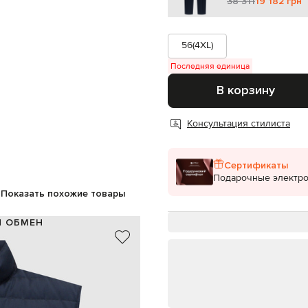
38 311
19 182 грн
56(4XL)
Последняя единица
В корзину
Консультация стилиста
Сертификаты
Подарочные электр
Показать похожие товары
И ОБМЕН
100% шерсть
100% полиэстер
Италия
синий
мшевая нашивка с вышивкой