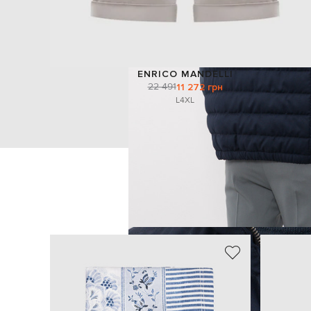
ENRICO MANDELLI
22 491
11 272 грн
L
4XL