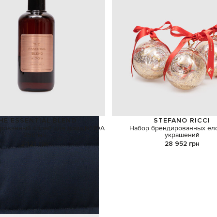
HE ESSENTIAL BLEND
STEFANO RICCI
рованный спрей для дома №70A
Набор брендированных ел
250 мл
украшений
2 121 грн
28 952 грн