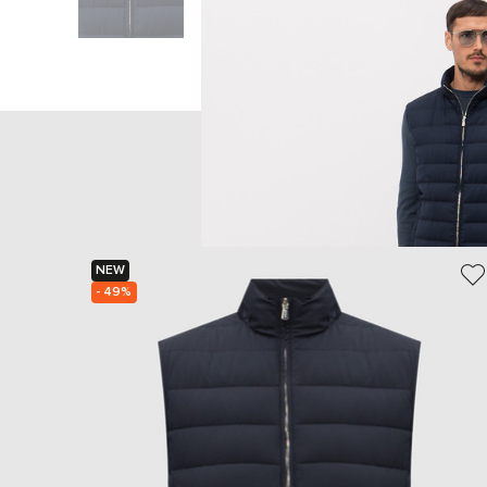
Главная
Мужчинам
Enrico Man
NEW
- 49%