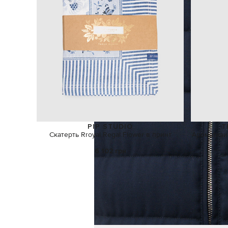
PIP STUDIO
T
Скатерть Rroyal Regal Flower в принт
Ароматизи
6 102 грн