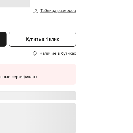
EUR
Таблица размеров
Denmark
€
EUR
Estonia
€
Купить в 1 клик
EUR
Finland
€
Наличие в бутиках
EUR
France
€
онные сертификаты
EUR
Germany
€
EUR
Greece
€
EUR
Hungary
€
EUR