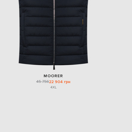
MOORER
45 756
22 904 грн
4XL