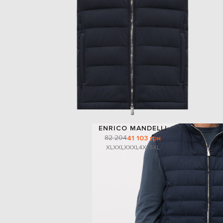
ENRICO MANDELLI
82 204
41 103 грн
XL
XXL
XXXL
4XL
5XL