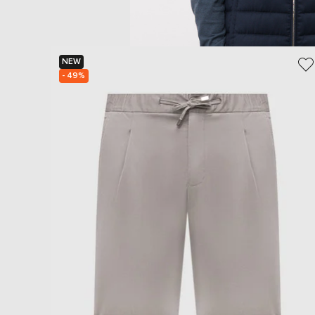
NEW
- 49%