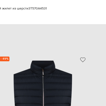
EUR
Slovakia
ый жилет из шерсти
3T570A4531
€
EUR
Slovenia
€
EUR
Spain
€
EUR
Sweden
€
- 49%
- 30%
UAH
Ukraine
₴
EUR
Other
€