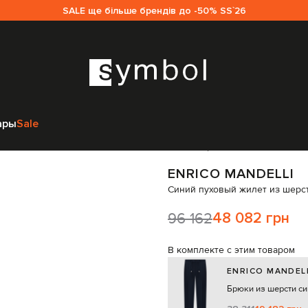
SALE ще більше брендів до -50% SS`26
delli
Одежда
Жилеты
Верхняя одежда
Enrico Mandelli Синий пухов
ары
Sale
Код товара:
332216
ENRICO MANDELLI
Синий пуховый жилет из шерс
96 162
48 082 грн
В комплекте с этим товаром
ENRICO MANDEL
Брюки из шерсти си