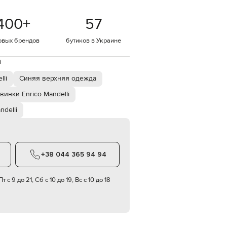
Italy
€
400
+
57
EUR
Latvia
€
овых брендов
бутиков в Украине
EUR
й
Lithuania
€
lli
Синяя верхняя одежда
EUR
Luxembourg
винки Enrico Mandelli
€
ndelli
EUR
Netherlands
€
PLN
Poland
+38 044 365 94 94
zł
EUR
т с 9 до 21, Сб с 10 до 19, Вс с 10 до 18
Portugal
€
EUR
Romania
€