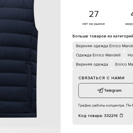
молния с двойным бегунком
27
а боковых кармана на молниях
сухая чистка
90% пух, 10% перо
лет на рынке
мир
187 см
54
Больше товаров из категори
Верхняя одежда Enrico Mande
102 см
Одежда Enrico Mandelli
Но
86 см
Верхняя одежда
Enrico Ma
94 см
СВЯЗАТЬСЯ С НАМИ
Telegram
График работы колцентра:
Пн-П
Код товара:
332216